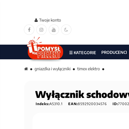
Twoje konto
PRODUCENCI
☰ KATEGORIE
gniazdka i wyłączniki
timex elektro
Wyłącznik schodow
Indeks:
A5310.1
EAN:
8592920034576
ID:
7700