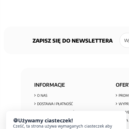
Zapisz
się
ZAPISZ SIĘ DO NEWSLETTERA
do
newsl
INFORMACJE
OFER
O NAS
PROM
DOSTAWA I PŁATNOŚĆ
WYPR
POLITYKA PRYWATNOŚCI I COOKIES
NOWE
🍪
Używamy ciasteczek!
REGULAMIN ZAKUPÓW
MAPA 
Cześć, ta strona używa wymaganych ciasteczek aby
REKLAMACJE I ZWROTY