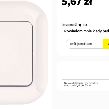
5,67 zł
Dostępność:
Brak
Powiadom mnie kiedy będ
Nie oceniłeś jeszcze tego produktu.
Liczba oddanych głosów:
21