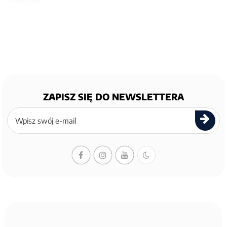
ZAPISZ SIĘ DO NEWSLETTERA
Zapisz
się
do
newslettera