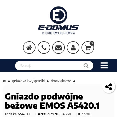
0
Szukaj w sklepie
gniazdka i wyłączniki
timex elektro
Gniazdo podwójne
beżowe EMOS A5420.1
Indeks:
A5420.1
EAN:
8592920034668
ID:
77286