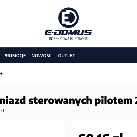
PROMOCJE
NOWOŚCI
OUTLET
niazd sterowanych pilotem 
71