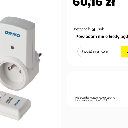
60,16 zł
Dostępność:
Brak
Powiadom mnie kiedy będ
Nie oceniłeś jeszcze tego produktu.
Liczba oddanych głosów:
31