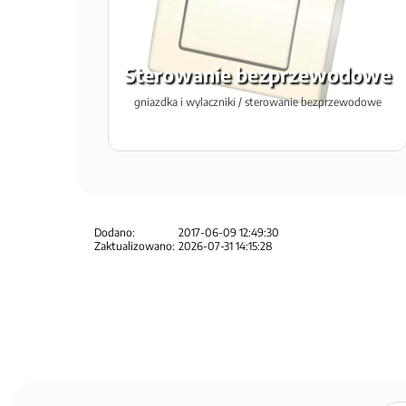
Sterowanie bezprzewodowe
gniazdka i wylaczniki / sterowanie bezprzewodowe
Dodano:
2017-06-09 12:49:30
Zaktualizowano:
2026-07-31 14:15:28
Zapisz