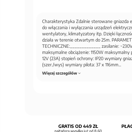
Charakterystyka Zdalnie sterowane gniazda 
do włączania i wyłączania urządzeń elektrycz
wentylatory, klimatyzatory itp. Dzięki łącznoś
działa w terenie otwartym do 25m. PARAME
TECHNICZNE:_____________ zasilanie: ~230V
maksymalne obciążenie: 1150W maksymalny prąd
12V (23A) stopień ochrony: IP20 wymiary gni
(szer./wys) wymiary pilota: 37 x 116mm...
Więcej szczegółów
GRATIS OD 449 ZŁ
PŁAC
najtańsza wysyłka już od 8,60