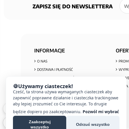
się
ZAPISZ SIĘ DO NEWSLETTERA
do
newsl
INFORMACJE
OFER
O NAS
PROM
DOSTAWA I PŁATNOŚĆ
WYPR
POLITYKA PRYWATNOŚCI I COOKIES
NOWE
🍪
Używamy ciasteczek!
REGULAMIN ZAKUPÓW
MAPA 
Cześć, ta strona używa wymaganych ciasteczek aby
REKLAMACJE I ZWROTY
zapewnić poprawne działanie i ciasteczka trackingowe
INFORMACJA O ZUŻYTYM SPRZĘCIE
aby lepiej zrozumieć co Cie interesuje. To drugie
będzie dopiero po zaakceptowaniu.
Pozwól mi wybrać
Zaakceptuj
Odrzuć wszystko
wszystko