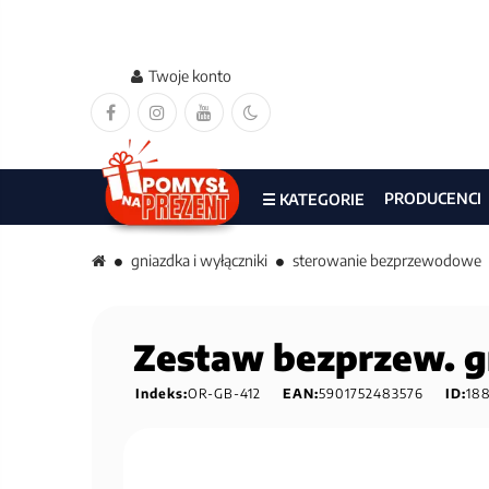
Twoje konto
PRODUCENCI
☰ KATEGORIE
gniazdka i wyłączniki
sterowanie bezprzewodowe
Zestaw bezprzew. g
Indeks:
OR-GB-412
EAN:
5901752483576
ID:
188