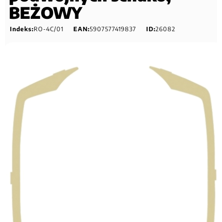
BEŻOWY
Indeks:
RO-4C/01
EAN:
5907577419837
ID:
26082