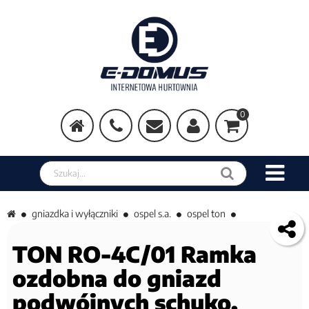
0
Szukaj w sklepie
gniazdka i wyłączniki
ospel s.a.
ospel ton
TON RO-4C/01 Ramka
ozdobna do gniazd
podwójnych schuko,