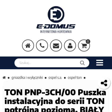
0
Szukaj w sklepie
gniazdka i wyłączniki
ospel s.a.
ospel ton
TON PNP-3CH/00 Puszka
instalacyjna do serii TON
potrójna pozioma, BIAŁY