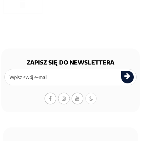
ZAPISZ SIĘ DO NEWSLETTERA
Zapisz
się
do
newslettera