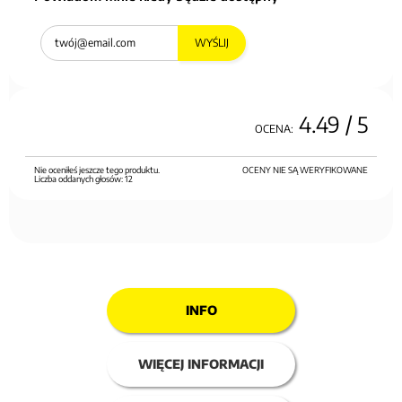
WYŚLIJ
4.49
/ 5
OCENA:
Nie oceniłeś jeszcze tego produktu.
OCENY NIE SĄ WERYFIKOWANE
Liczba oddanych głosów:
12
INFO
WIĘCEJ INFORMACJI