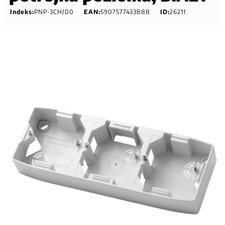
Indeks:
PNP-3CH/00
EAN:
5907577433888
ID:
26211