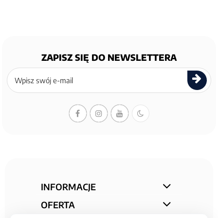
ZAPISZ SIĘ DO NEWSLETTERA
Zapisz
się
do
newslettera
INFORMACJE
OFERTA