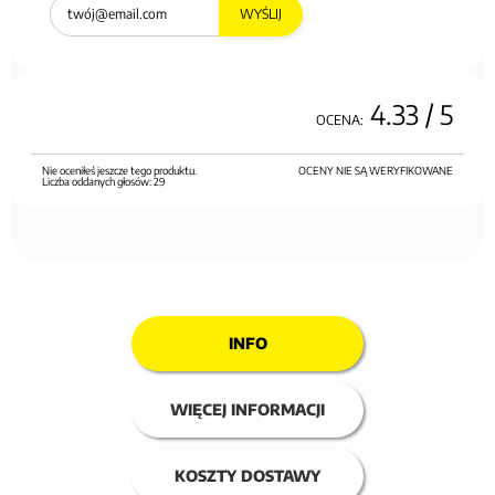
WYŚLIJ
4.33
/ 5
OCENA:
Nie oceniłeś jeszcze tego produktu.
OCENY NIE SĄ WERYFIKOWANE
Liczba oddanych głosów:
29
INFO
WIĘCEJ INFORMACJI
KOSZTY DOSTAWY