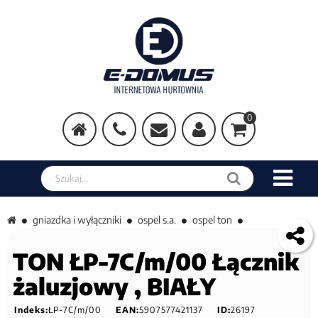
0
Szukaj w sklepie
gniazdka i wyłączniki
ospel s.a.
ospel ton
TON ŁP-7C/m/00 Łącznik
żaluzjowy , BIAŁY
Indeks:
ŁP-7C/m/00
EAN:
5907577421137
ID:
26197