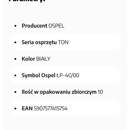
Producent
OSPEL
Seria osprzętu
TON
Kolor
BIAŁY
Symbol Ospel
ŁP-4C/00
Ilość w opakowaniu zbiorczym
10
EAN
5907577415754