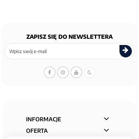
ZAPISZ SIĘ DO NEWSLETTERA
Zapisz
się
do
newslettera
INFORMACJE
OFERTA