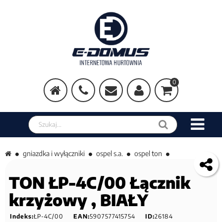
0
Szukaj w sklepie
gniazdka i wyłączniki
ospel s.a.
ospel ton
TON ŁP-4C/00 Łącznik
krzyżowy , BIAŁY
Indeks:
ŁP-4C/00
EAN:
5907577415754
ID:
26184