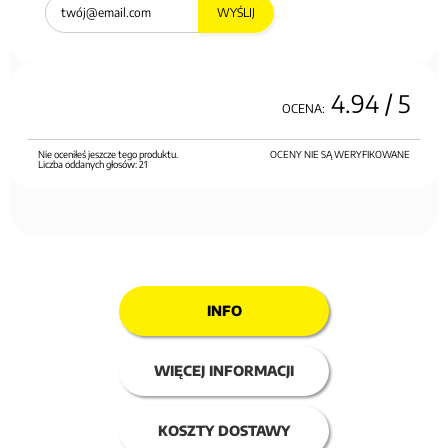
WYŚLIJ
4.94
/ 5
OCENA:
Nie oceniłeś jeszcze tego produktu.
OCENY NIE SĄ WERYFIKOWANE
Liczba oddanych głosów:
21
INFO
WIĘCEJ INFORMACJI
KOSZTY DOSTAWY