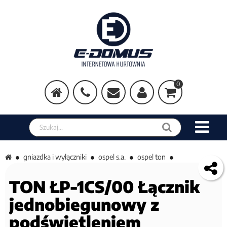
0
Szukaj w sklepie
gniazdka i wyłączniki
ospel s.a.
ospel ton
TON ŁP-1CS/00 Łącznik
jednobiegunowy z
podświetleniem