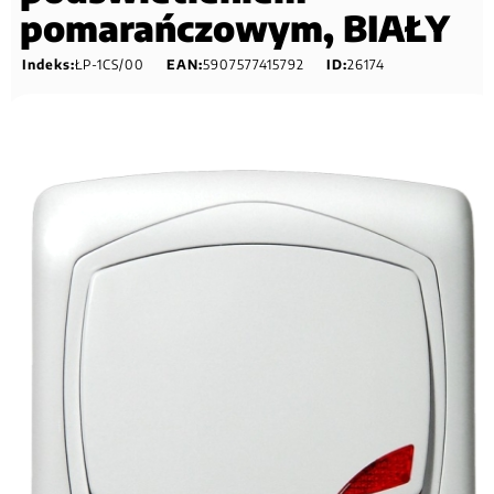
pomarańczowym, BIAŁY
Indeks:
ŁP-1CS/00
EAN:
5907577415792
ID:
26174