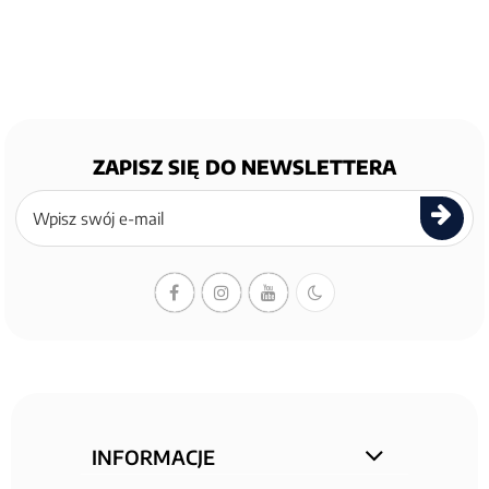
ZAPISZ SIĘ DO NEWSLETTERA
Zapisz
się
do
newslettera
INFORMACJE