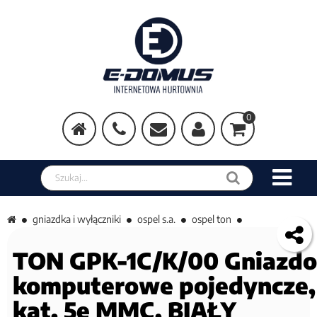
0
Szukaj w sklepie
gniazdka i wyłączniki
ospel s.a.
ospel ton
TON GPK-1C/K/00 Gniazdo
komputerowe pojedyncze,
kat. 5e MMC, BIAŁY