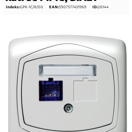
Indeks:
GPK-1C/K/00
EAN:
5907577431969
ID:
26144