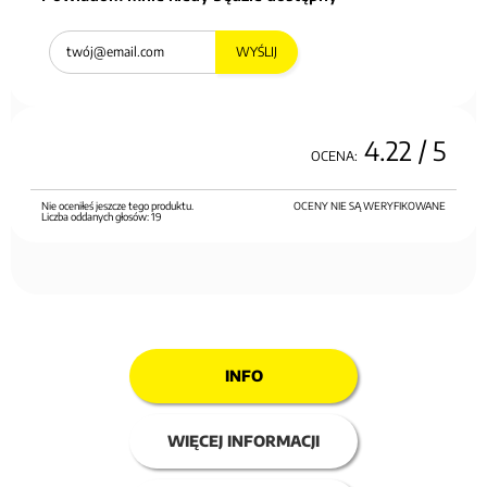
WYŚLIJ
4.22
/ 5
OCENA:
Nie oceniłeś jeszcze tego produktu.
OCENY NIE SĄ WERYFIKOWANE
Liczba oddanych głosów:
19
INFO
WIĘCEJ INFORMACJI