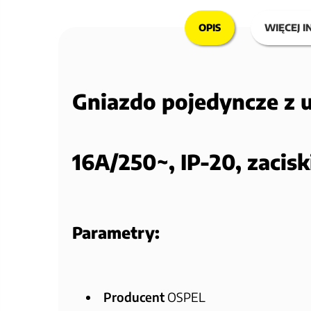
OPIS
WIĘCEJ I
Gniazdo pojedyncze z 
16A/250~, IP-20, zacis
Parametry:
Producent
OSPEL