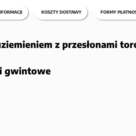
NFORMACJI
KOSZTY DOSTAWY
FORMY PŁATNOŚ
uziemieniem z przesłonami t
ki gwintowe