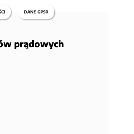
CI
DANE GPSR
orów prądowych