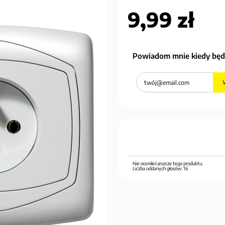
9,99 zł
Powiadom mnie kiedy będ
Nie oceniłeś jeszcze tego produktu.
Liczba oddanych głosów:
16