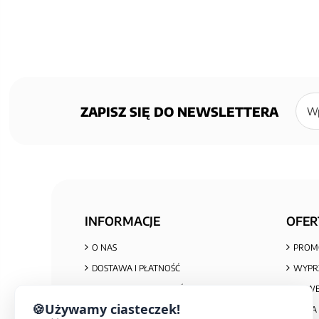
Zapisz
się
ZAPISZ SIĘ DO NEWSLETTERA
do
newsl
INFORMACJE
OFER
O NAS
PROM
DOSTAWA I PŁATNOŚĆ
WYPR
POLITYKA PRYWATNOŚCI I COOKIES
NOWE
🍪
Używamy ciasteczek!
REGULAMIN ZAKUPÓW
MAPA 