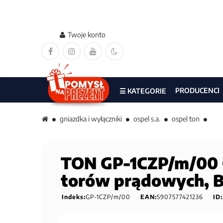
Twoje konto
PRODUCENCI
☰ KATEGORIE
gniazdka i wyłączniki
ospel s.a.
ospel ton
TON GP-1CZP/m/00 G
torów prądowych, 
Indeks:
GP-1CZP/m/00
EAN:
5907577421236
ID: