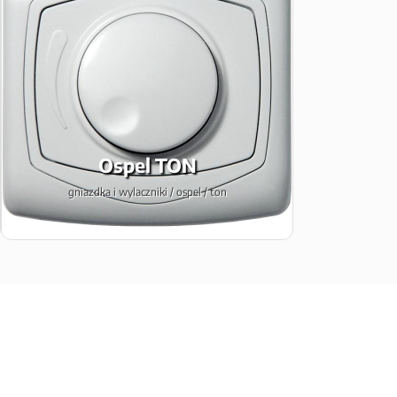
Ospel TON
gniazdka i wylaczniki / ospel / ton