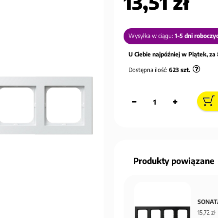
13,51 zł
Wysyłka w ciągu:
1-5 dni roboczy
U Ciebie najpóźniej w Piątek, za 
Dostępna ilość:
623
szt.
Produkty powiązane
SONATA
15,72 zł