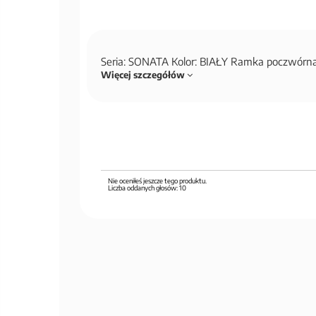
Seria: SONATA Kolor: BIAŁY Ramka poczwór
Więcej szczegółów
Nie oceniłeś jeszcze tego produktu.
Liczba oddanych głosów:
10