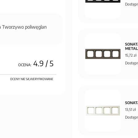
Dostępn
na Tworzywo poliwęglan
SONAT
METAL
15,72 zł
4.9
/ 5
Dostępn
OCENA:
OCENY NIE SĄ WERYFIKOWANE
SONATA
13,51 zł
Dostępn