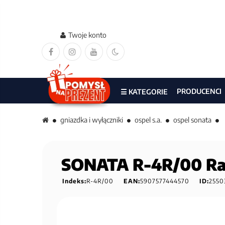
Twoje konto
PRODUCENCI
☰ KATEGORIE
gniazdka i wyłączniki
ospel s.a.
ospel sonata
SONATA R-4R/00 Ra
Indeks:
R-4R/00
EAN:
5907577444570
ID:
2550