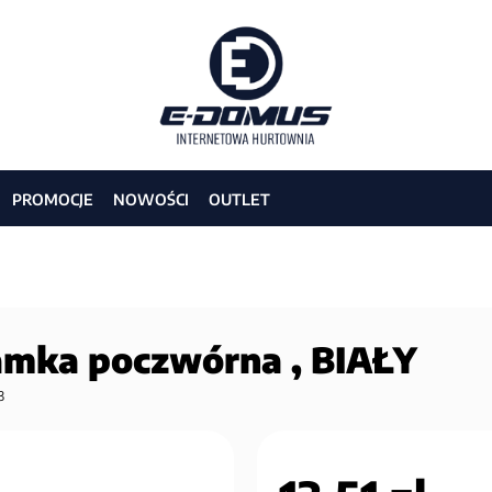
PROMOCJE
NOWOŚCI
OUTLET
mka poczwórna , BIAŁY
3