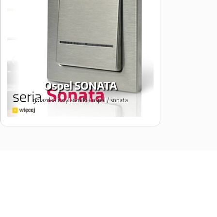
Ospel SONATA
gniazdka i wylaczniki / ospel / sonata