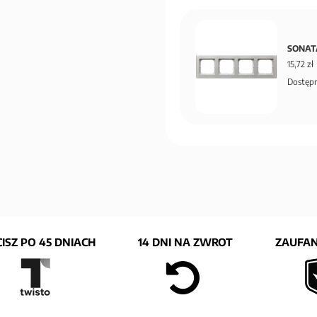
SONATA
15,72 zł
Dostępn
ISZ PO 45 DNIACH
14 DNI NA ZWROT
ZAUFAN