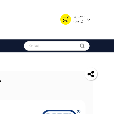
KOSZYK
(pusty)
Szukaj w sklepie
T