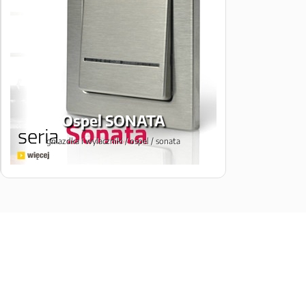
Ospel SONATA
gniazdka i wylaczniki / ospel / sonata