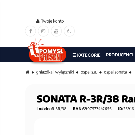
Twoje konto
PRODUCENCI
☰ KATEGORIE
gniazdka i wyłączniki
ospel s.a.
ospel sonata
SONATA R-3R/38 Ra
Indeks:
R-3R/38
EAN:
5907577447656
ID:
25916