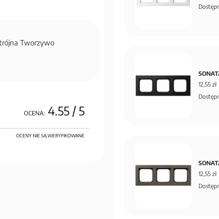
Dostępn
trójna Tworzywo
SONATA
12,55 zł
Dostępn
4.55
/ 5
OCENA:
OCENY NIE SĄ WERYFIKOWANE
SONATA
12,55 zł
Dostępn