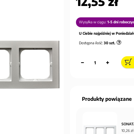
12,55 zł
Wysyłka w ciągu:
1-5 dni roboczy
U Ciebie najpóźniej w Poniedziałe
Dostępna ilość:
30
szt.
Produkty powiązane
SONATA
10,26 zł