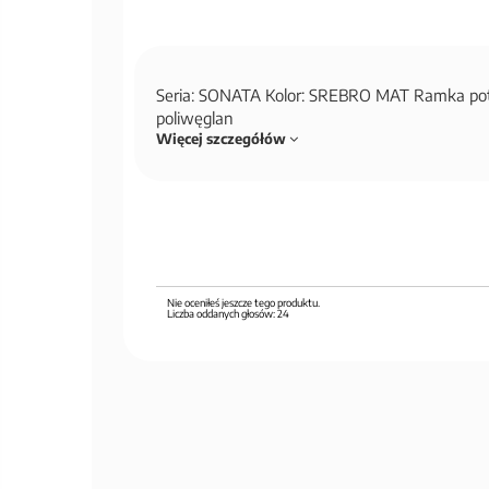
Seria: SONATA Kolor: SREBRO MAT Ramka po
poliwęglan
Więcej szczegółów
Nie oceniłeś jeszcze tego produktu.
Liczba oddanych głosów:
24