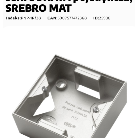
SREBRO MAT
Indeks:
PNP-1R/38
EAN:
5907577472368
ID:
25938