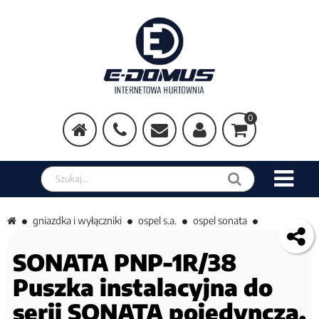
0
Szukaj w sklepie
gniazdka i wyłączniki
ospel s.a.
ospel sonata
SONATA PNP-1R/38
Puszka instalacyjna do
serii SONATA pojedyncza,