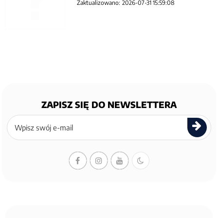
Zaktualizowano:
2026-07-31 15:59:08
ZAPISZ SIĘ DO NEWSLETTERA
Zapisz
się
do
newslettera