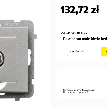
132,72 zł
Dostępność:
Brak
Powiadom mnie kiedy będ
Nie oceniłeś jeszcze tego produktu.
Liczba oddanych głosów:
7