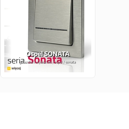
Ospel SONATA
gniazdka i wylaczniki / ospel / sonata