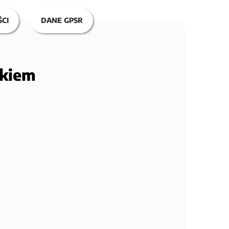
CI
DANE GPSR
ykiem