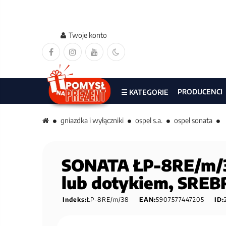
Twoje konto
PRODUCENCI
☰ KATEGORIE
gniazdka i wyłączniki
ospel s.a.
ospel sonata
SONATA ŁP-8RE/m/38
lub dotykiem, SRE
Indeks:
ŁP-8RE/m/38
EAN:
5907577447205
ID: