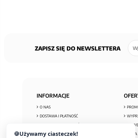
Zapisz
się
ZAPISZ SIĘ DO NEWSLETTERA
do
newsl
INFORMACJE
OFER
O NAS
PROM
DOSTAWA I PŁATNOŚĆ
WYPR
POLITYKA PRYWATNOŚCI I COOKIES
NOWE
🍪
Używamy ciasteczek!
REGULAMIN ZAKUPÓW
MAPA 