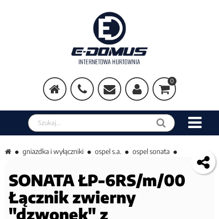
0
Szukaj w sklepie
gniazdka i wyłączniki
ospel s.a.
ospel sonata
SONATA ŁP-6RS/m/00
Łącznik zwierny
"dzwonek" z