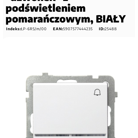
podświetleniem
pomarańczowym, BIAŁY
Indeks:
ŁP-6RS/m/00
EAN:
5907577444235
ID:
25488