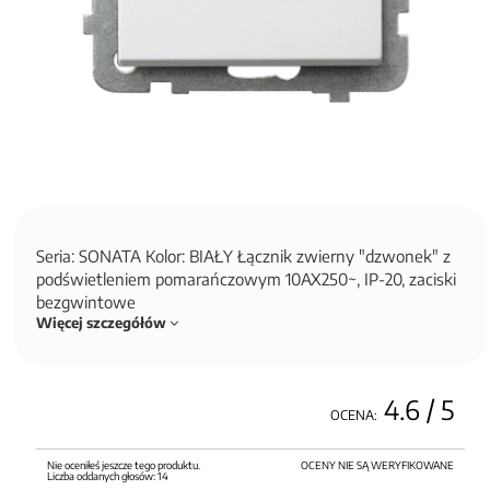
Seria: SONATA Kolor: BIAŁY Łącznik zwierny "dzwonek" z
podświetleniem pomarańczowym 10AX250~, IP-20, zaciski
bezgwintowe
Więcej szczegółów
4.6
/ 5
OCENA:
Nie oceniłeś jeszcze tego produktu.
OCENY NIE SĄ WERYFIKOWANE
Liczba oddanych głosów:
14