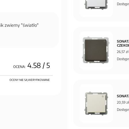
Dostępn
k zwierny "światło"
SONATA
CZEKO
26,57 zł
Dostępn
4.58
/ 5
OCENA:
OCENY NIE SĄ WERYFIKOWANE
SONATA
20,59 zł
Dostępn