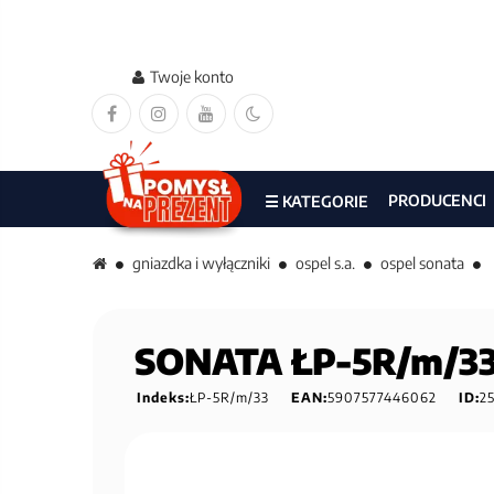
Twoje konto
PRODUCENCI
☰ KATEGORIE
gniazdka i wyłączniki
ospel s.a.
ospel sonata
SONATA ŁP-5R/m/33 
Indeks:
ŁP-5R/m/33
EAN:
5907577446062
ID:
2