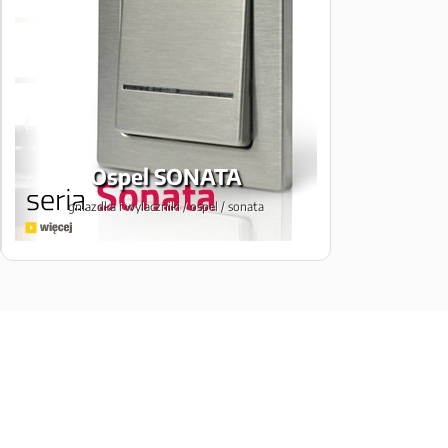
Ospel SONATA
gniazdka i wylaczniki / ospel / sonata