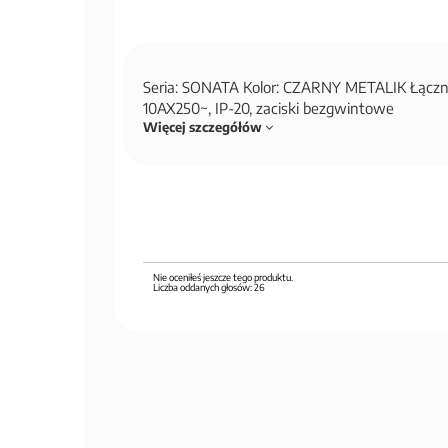
Seria: SONATA Kolor: CZARNY METALIK Łączni
10AX250~, IP-20, zaciski bezgwintowe
Więcej szczegółów
Nie oceniłeś jeszcze tego produktu.
Liczba oddanych głosów:
26