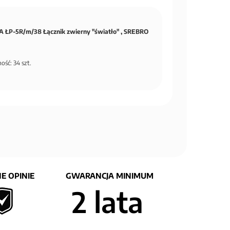
 ŁP-5R/m/38 Łącznik zwierny "światło" , SREBRO
ość: 34 szt.
E OPINIE
GWARANCJA MINIMUM
2 lata