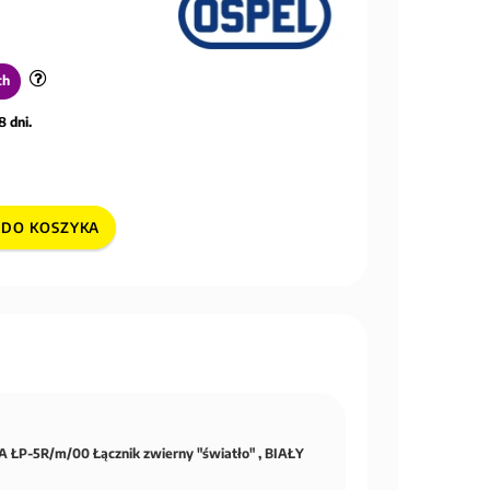
ch
8 dni.
DO KOSZYKA
 ŁP-5R/m/00 Łącznik zwierny "światło" , BIAŁY