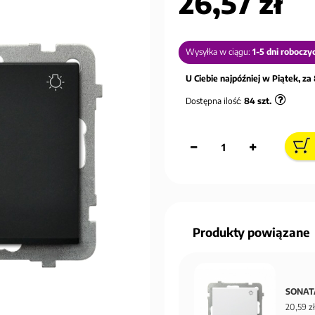
26,57 zł
Wysyłka w ciągu:
1-5 dni roboczy
U Ciebie najpóźniej w Piątek, za 
Dostępna ilość:
84
szt.
Produkty powiązane
SONATA
20,59 zł