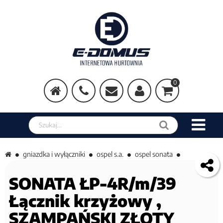
0
Szukaj w sklepie
gniazdka i wyłączniki
ospel s.a.
ospel sonata
SONATA ŁP-4R/m/39
Łącznik krzyżowy ,
SZAMPAŃSKI ZŁOTY