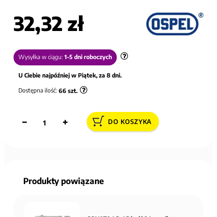
32,32 zł
Wysyłka w ciągu:
1-5 dni roboczych
U Ciebie najpóźniej w Piątek, za 8 dni.
Dostępna ilość:
66
szt.
DO KOSZYKA
Produkty powiązane