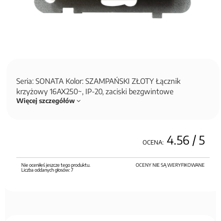
Seria: SONATA Kolor: SZAMPAŃSKI ZŁOTY Łącznik
krzyżowy 16AX250~, IP-20, zaciski bezgwintowe
Więcej szczegółów
4.56
/ 5
OCENA:
Nie oceniłeś jeszcze tego produktu.
OCENY NIE SĄ WERYFIKOWANE
Liczba oddanych głosów:
7