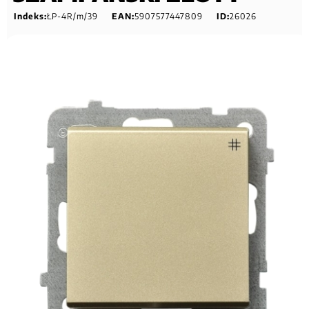
Indeks:
ŁP-4R/m/39
EAN:
5907577447809
ID:
26026