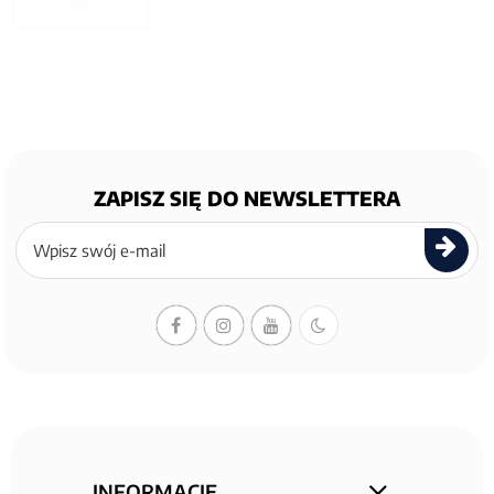
ZAPISZ SIĘ DO NEWSLETTERA
Zapisz
się
do
newslettera
INFORMACJE