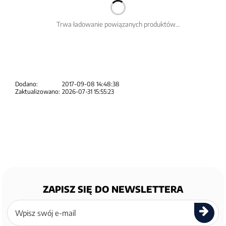
Trwa ładowanie powiązanych produktów...
Dodano:
2017-09-08 14:48:38
Zaktualizowano:
2026-07-31 15:55:23
ZAPISZ SIĘ DO NEWSLETTERA
Zapisz
się
do
newslettera