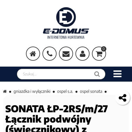
0
Szukaj w sklepie
gniazdka i wyłączniki
ospel s.a.
ospel sonata
SONATA ŁP-2RS/m/27
Łącznik podwójny
(świecznikowy) z