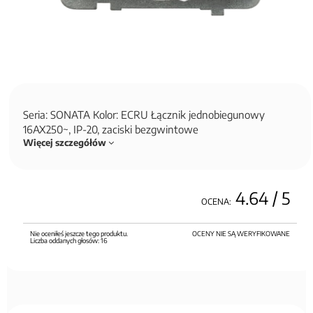
Seria: SONATA Kolor: ECRU Łącznik jednobiegunowy
16AX250~, IP-20, zaciski bezgwintowe
Więcej szczegółów
4.64
/ 5
OCENA:
Nie oceniłeś jeszcze tego produktu.
OCENY NIE SĄ WERYFIKOWANE
Liczba oddanych głosów:
16