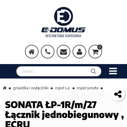
0
Szukaj w sklepie
gniazdka i wyłączniki
ospel s.a.
ospel sonata
SONATA ŁP-1R/m/27
Łącznik jednobiegunowy ,
ECRU