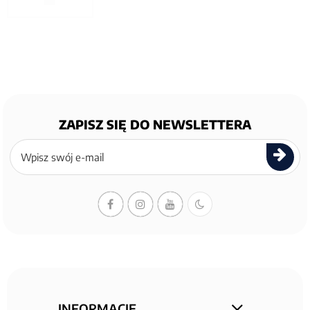
ZAPISZ SIĘ DO NEWSLETTERA
Zapisz
się
do
newslettera
INFORMACJE