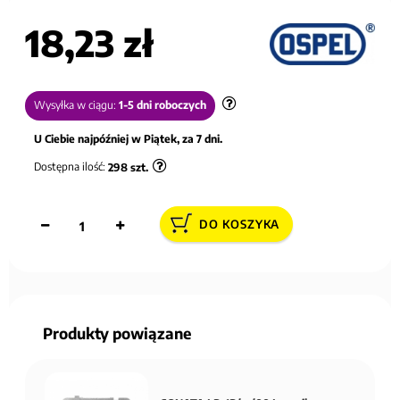
18,23 zł
Wysyłka w ciągu:
1-5 dni roboczych
U Ciebie najpóźniej w Piątek, za 7 dni.
Dostępna ilość:
298
szt.
DO KOSZYKA
Produkty powiązane