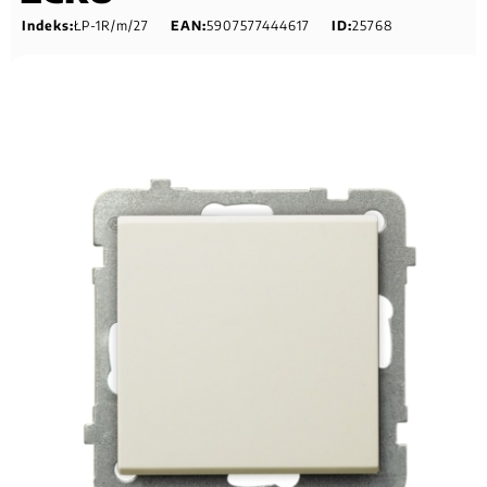
Indeks:
ŁP-1R/m/27
EAN:
5907577444617
ID:
25768