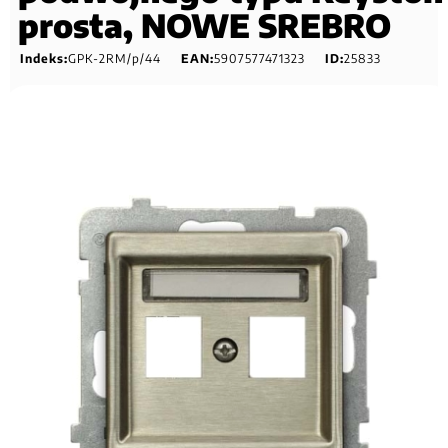
prosta, NOWE SREBRO
Indeks:
GPK-2RM/p/44
EAN:
5907577471323
ID:
25833