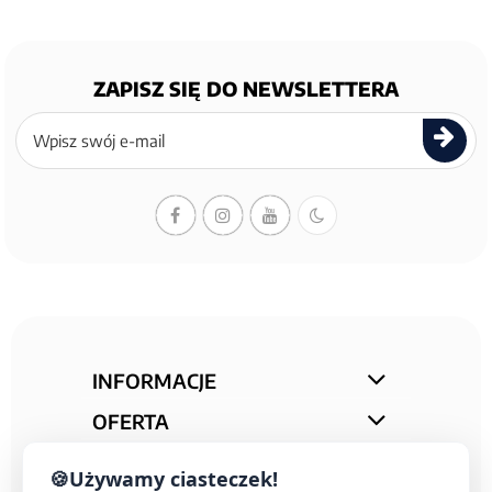
ZAPISZ SIĘ DO NEWSLETTERA
Zapisz
się
do
newslettera
INFORMACJE
OFERTA
STREFA PORAD
🍪
Używamy ciasteczek!