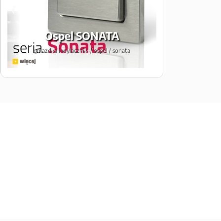
Ospel SONATA
gniazdka i wylaczniki / ospel / sonata