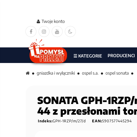
Twoje konto
PRODUCENCI
☰ KATEGORIE
gniazdka i wyłączniki
ospel s.a.
ospel sonata
SONATA GPH-1RZP/m/
44 z przesłonami t
Indeks:
GPH-1RZP/m/27/d
EAN:
5907577445294