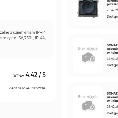
uziemi
przezr
26,42 zł
Dostępn
zelne z uziemieniem IP-44
roczyste 16A/250~, IP-44,
SONATA
uziemi
w kolo
26,42 zł
Dostępn
4.42
/ 5
OCENA:
OCENY NIE SĄ WERYFIKOWANE
SONATA
uziemi
w kolo
26,42 zł
Dostępn