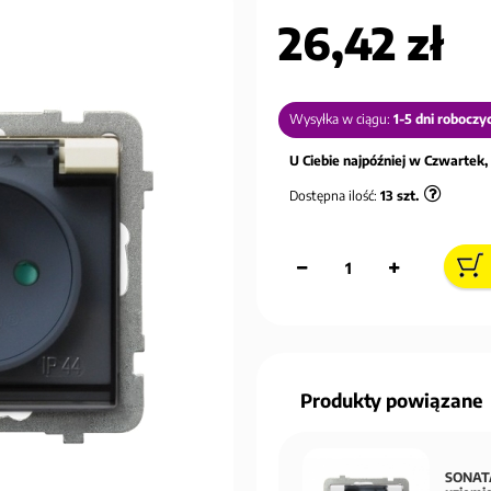
26,42 zł
Wysyłka w ciągu:
1-5 dni roboczy
U Ciebie najpóźniej w Czwartek, 
Dostępna ilość:
13
szt.
Produkty powiązane
SONATA