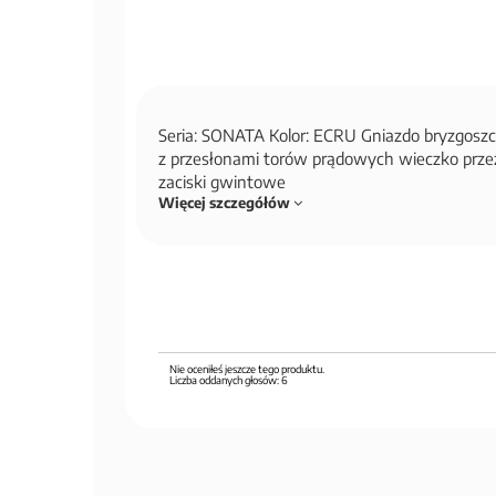
Seria: SONATA Kolor: ECRU Gniazdo bryzgoszc
z przesłonami torów prądowych wieczko przez
zaciski gwintowe
Więcej szczegółów
Nie oceniłeś jeszcze tego produktu.
Liczba oddanych głosów:
6