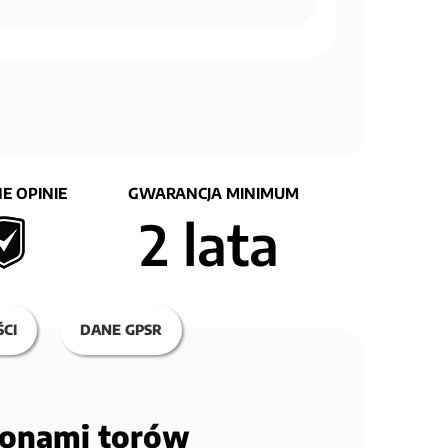
E OPINIE
GWARANCJA MINIMUM
2 lata
CI
DANE GPSR
łonami torów