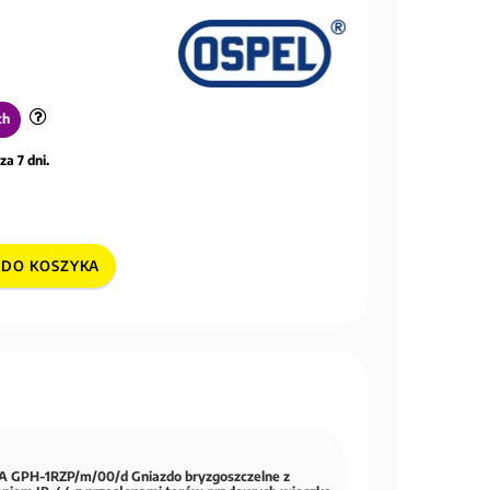
ch
za 7 dni.
DO KOSZYKA
 GPH-1RZP/m/00/d Gniazdo bryzgoszczelne z