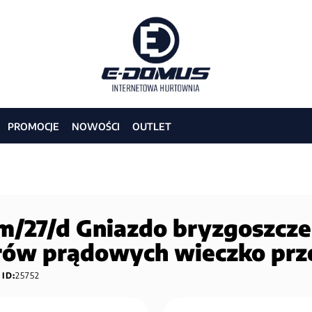
PROMOCJE
NOWOŚCI
OUTLET
27/d Gniazdo bryzgoszczel
orów prądowych wieczko prz
ID:
25752