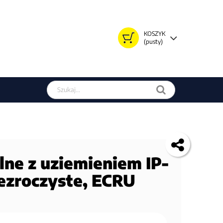
KOSZYK
(pusty)
Szukaj w sklepie
ne z uziemieniem IP-
ezroczyste, ECRU