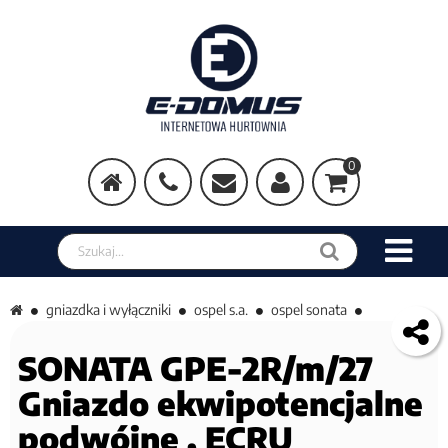
0
Szukaj w sklepie
gniazdka i wyłączniki
ospel s.a.
ospel sonata
SONATA GPE-2R/m/27
Gniazdo ekwipotencjalne
podwójne , ECRU