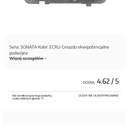
Seria: SONATA Kolor: ECRU Gniazdo ekwipotencjalne
podwójne
Więcej szczegółów
4.62
/ 5
OCENA:
Nie oceniłeś jeszcze tego produktu.
OCENY NIE SĄ WERYFIKOWANE
Liczba oddanych głosów:
17