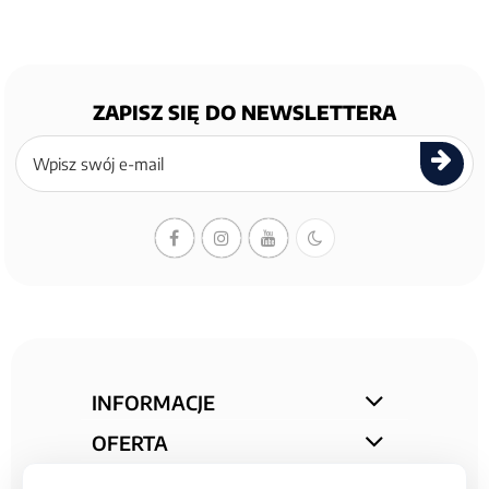
ZAPISZ SIĘ DO NEWSLETTERA
Zapisz
się
do
newslettera
INFORMACJE
OFERTA
STREFA PORAD