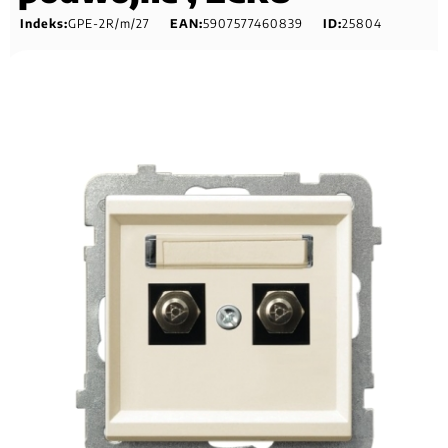
Indeks:
GPE-2R/m/27
EAN:
5907577460839
ID:
25804