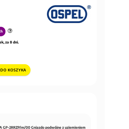
ch
k, za 8 dni.
DO KOSZYKA
 GP-2RRZP/m/00 Gniazdo podwójne z uziemieniem