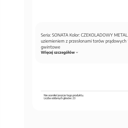
Seria: SONATA Kolor: CZEKOLADOWY METAL 
uziemieniem z przesłonami torów prądowych 16
gwintowe
Więcej szczegółów
Nie oceniłeś jeszcze tego produktu.
Liczba oddanych głosów:
23