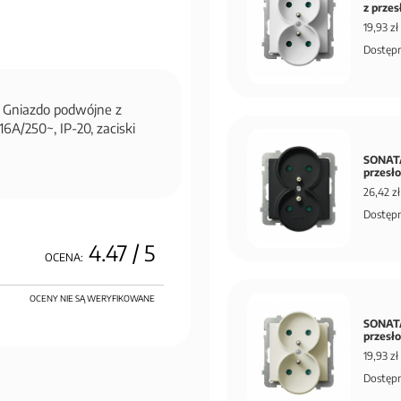
z prze
19,93 zł
Dostępn
Gniazdo podwójne z
A/250~, IP-20, zaciski
SONATA
przesł
26,42 zł
Dostępn
4.47
/ 5
OCENA:
OCENY NIE SĄ WERYFIKOWANE
SONATA
przesł
19,93 zł
Dostępn