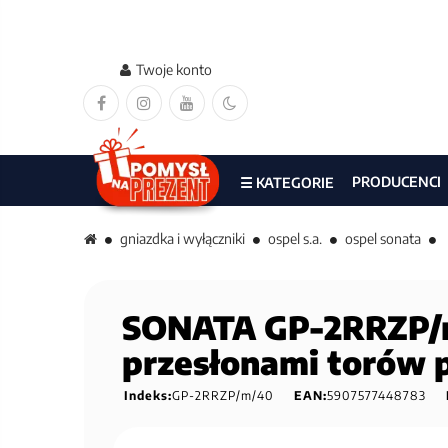
Twoje konto
PRODUCENCI
☰ KATEGORIE
gniazdka i wyłączniki
ospel s.a.
ospel sonata
SONATA GP-2RRZP/m
przesłonami toró
Indeks:
GP-2RRZP/m/40
EAN:
5907577448783