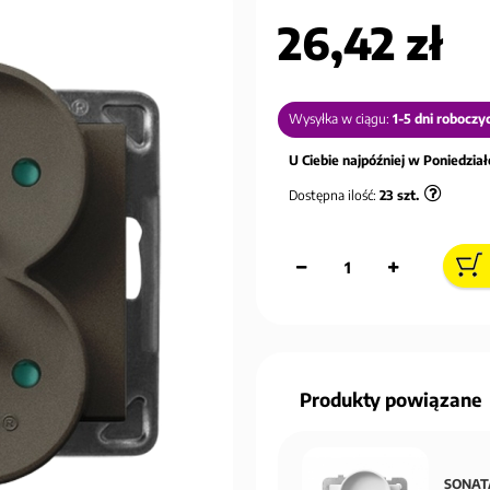
26,42 zł
Wysyłka w ciągu:
1-5 dni roboczy
U Ciebie najpóźniej w Poniedziałe
Dostępna ilość:
23
szt.
Produkty powiązane
SONATA