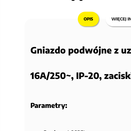
OPIS
WIĘCEJ I
Gniazdo podwójne z u
16A/250~, IP-20, zacis
Parametry: