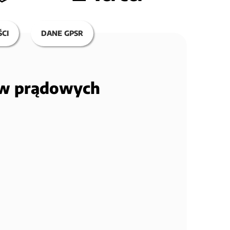
CI
DANE GPSR
ów prądowych