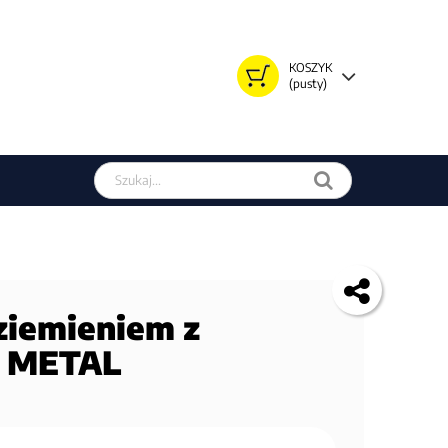
KOSZYK
(pusty)
Szukaj w sklepie
iemieniem z
Y METAL