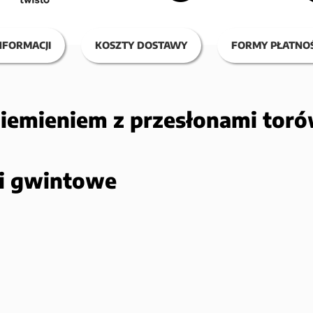
NFORMACJI
KOSZTY DOSTAWY
FORMY PŁATNOŚ
ziemieniem z przesłonami tor
ki gwintowe