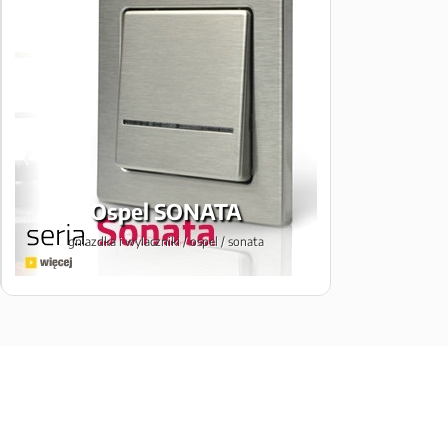
Ospel SONATA
gniazdka i wylaczniki / ospel / sonata