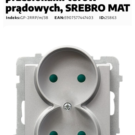
prądowych, SREBRO MAT
Indeks:
GP-2RRP/m/38
EAN:
5907577447403
ID:
25863