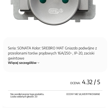
Seria: SONATA Kolor: SREBRO MAT Gniazdo podwójne z
przesłonami torów prądowych 16A/250~, IP-20, zaciski
gwintowe
Więcej szczegółów
4.32
/ 5
OCENA:
Nie oceniłeś jeszcze tego produktu.
OCENY NIE SĄ WERYFIKOWANE
Liczba oddanych głosów:
20