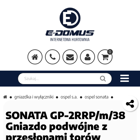
0
Szukaj w sklepie
gniazdka i wyłączniki
ospel s.a.
ospel sonata
SONATA GP-2RRP/m/38
Gniazdo podwójne z
przesłonami torów