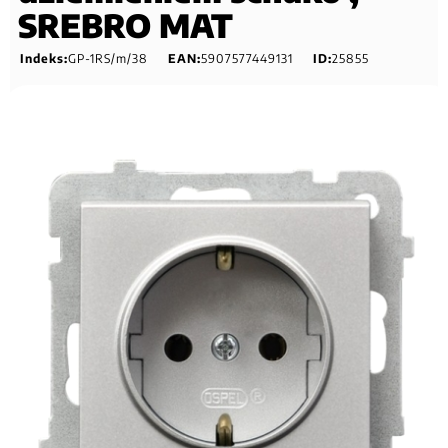
SREBRO MAT
Indeks:
GP-1RS/m/38
EAN:
5907577449131
ID:
25855