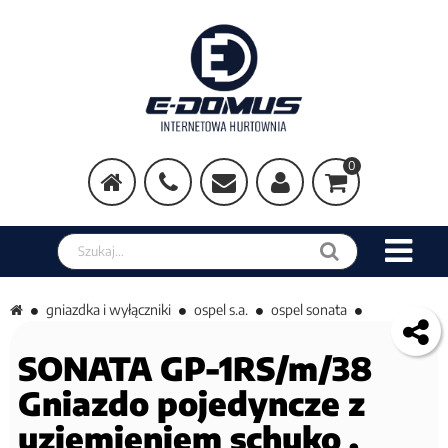
0
Szukaj w sklepie
gniazdka i wyłączniki
ospel s.a.
ospel sonata
SONATA GP-1RS/m/38
Gniazdo pojedyncze z
uziemieniem schuko ,