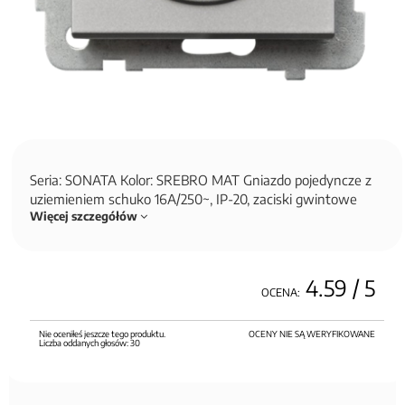
Seria: SONATA Kolor: SREBRO MAT Gniazdo pojedyncze z
uziemieniem schuko 16A/250~, IP-20, zaciski gwintowe
Więcej szczegółów
4.59
/ 5
OCENA:
Nie oceniłeś jeszcze tego produktu.
OCENY NIE SĄ WERYFIKOWANE
Liczba oddanych głosów:
30