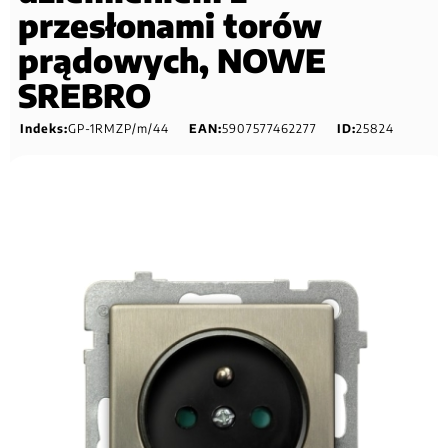
przesłonami torów
prądowych, NOWE
SREBRO
Indeks:
GP-1RMZP/m/44
EAN:
5907577462277
ID:
25824