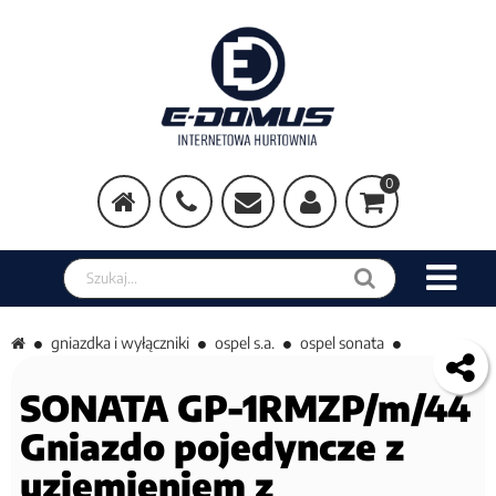
0
Szukaj w sklepie
gniazdka i wyłączniki
ospel s.a.
ospel sonata
SONATA GP-1RMZP/m/44
Gniazdo pojedyncze z
uziemieniem z