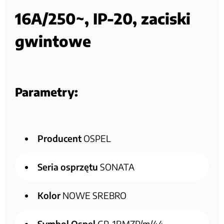
16A/250~, IP-20, zaciski
gwintowe
Parametry:
Producent
OSPEL
Seria osprzętu
SONATA
Kolor
NOWE SREBRO
Symbol Ospel
GP-1RMZP/m/44