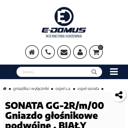
0
Szukaj w sklepie
gniazdka i wyłączniki
ospel s.a.
ospel sonata
SONATA GG-2R/m/00
Gniazdo głośnikowe
podwójne , BIAŁY