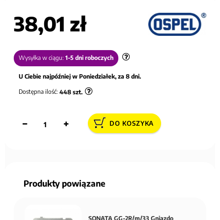
38,01 zł
Wysyłka w ciągu:
1-5 dni roboczych
U Ciebie najpóźniej w Poniedziałek, za 8 dni.
Dostępna ilość:
448
szt.
DO KOSZYKA
Produkty powiązane
SONATA GG-2R/m/33 Gniazdo