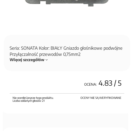
Seria: SONATA Kolor: BIAŁY Gniazdo głośnikowe podwójne
Przyłączalność przewodów 0,75mm2
Więcej szczegółów
4.83
/ 5
OCENA:
Nie oceniłeś jeszcze tego produktu.
OCENY NIE SĄ WERYFIKOWANE
Liczba oddanych głosów:
21