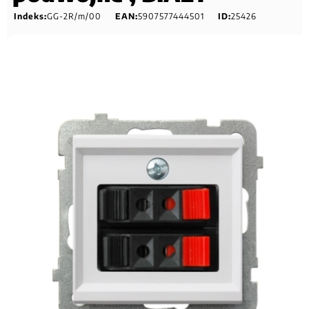
Indeks:
GG-2R/m/00
EAN:
5907577444501
ID:
25426