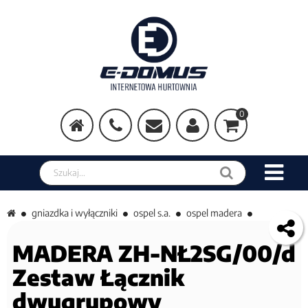
0
Szukaj w sklepie
gniazdka i wyłączniki
ospel s.a.
ospel madera
MADERA ZH-NŁ2SG/00/d
Zestaw Łącznik
dwugrupowy