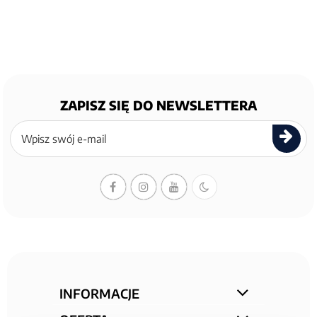
ZAPISZ SIĘ DO NEWSLETTERA
Zapisz
się
do
newslettera
INFORMACJE