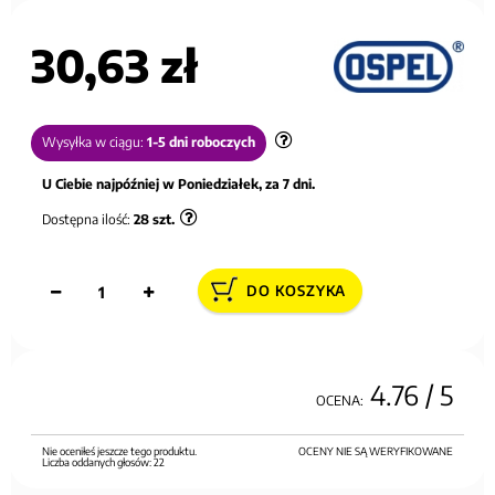
30,63 zł
Wysyłka w ciągu:
1-5 dni roboczych
U Ciebie najpóźniej w Poniedziałek, za 7 dni.
Dostępna ilość:
28
szt.
DO KOSZYKA
4.76
/ 5
OCENA:
Nie oceniłeś jeszcze tego produktu.
OCENY NIE SĄ WERYFIKOWANE
Liczba oddanych głosów:
22