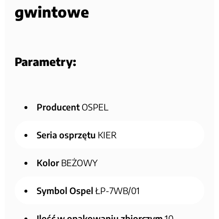
gwintowe
Parametry:
Producent
OSPEL
Seria osprzętu
KIER
Kolor
BEŻOWY
Symbol Ospel
ŁP-7WB/01
Ilość w opakowaniu zbiorczym
10