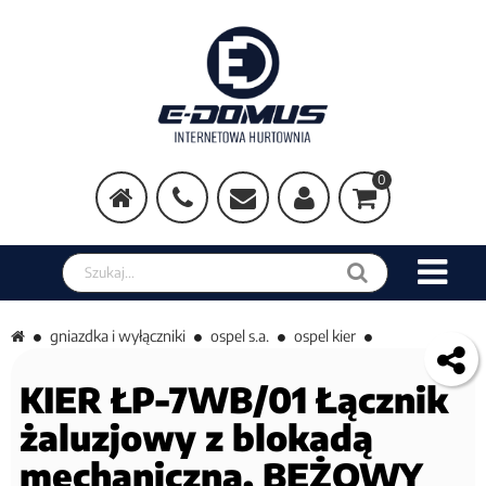
0
Szukaj w sklepie
gniazdka i wyłączniki
ospel s.a.
ospel kier
KIER ŁP-7WB/01 Łącznik
żaluzjowy z blokadą
mechaniczną, BEŻOWY