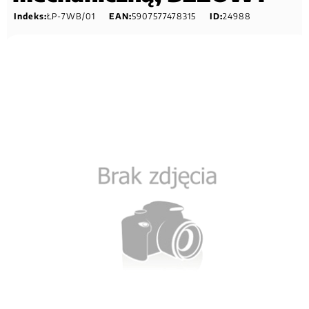
Indeks:
ŁP-7WB/01
EAN:
5907577478315
ID:
24988