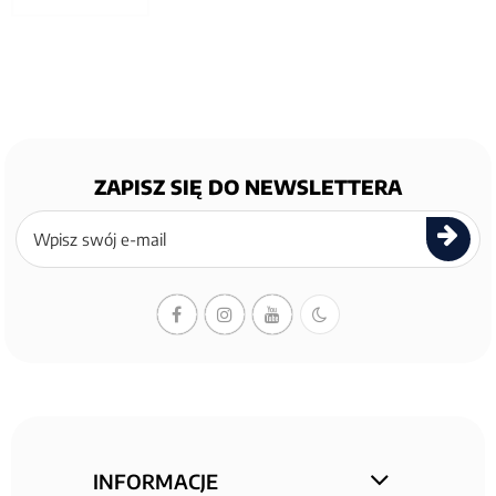
ZAPISZ SIĘ DO NEWSLETTERA
Zapisz
się
do
newslettera
INFORMACJE