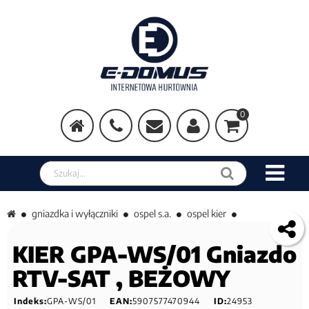
0
Szukaj w sklepie
gniazdka i wyłączniki
ospel s.a.
ospel kier
KIER GPA-WS/01 Gniazdo
RTV-SAT , BEŻOWY
Indeks:
GPA-WS/01
EAN:
5907577470944
ID:
24953