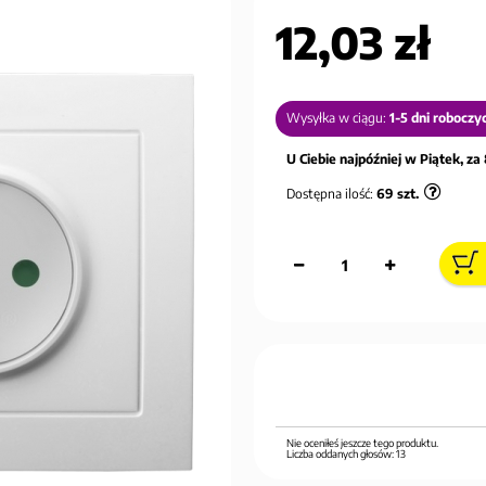
12,03 zł
Wysyłka w ciągu:
1-5 dni roboczy
U Ciebie najpóźniej w Piątek, za 
Dostępna ilość:
69
szt.
Nie oceniłeś jeszcze tego produktu.
Liczba oddanych głosów:
13