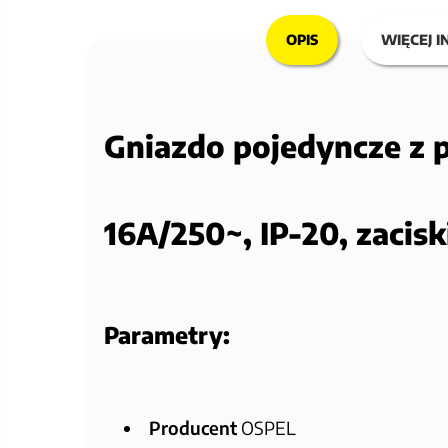
OPIS
WIĘCEJ I
Gniazdo pojedyncze z 
16A/250~, IP-20, zacis
Parametry:
Producent
OSPEL