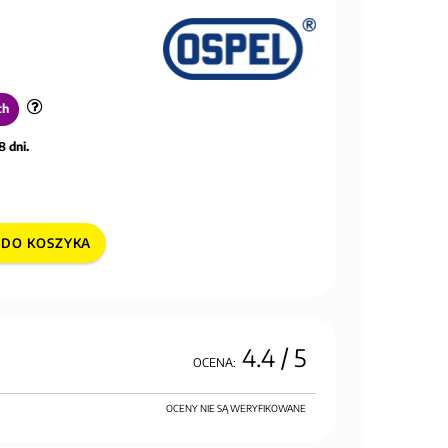
ch
8 dni.
DO KOSZYKA
4.4
/ 5
OCENA:
OCENY NIE SĄ WERYFIKOWANE