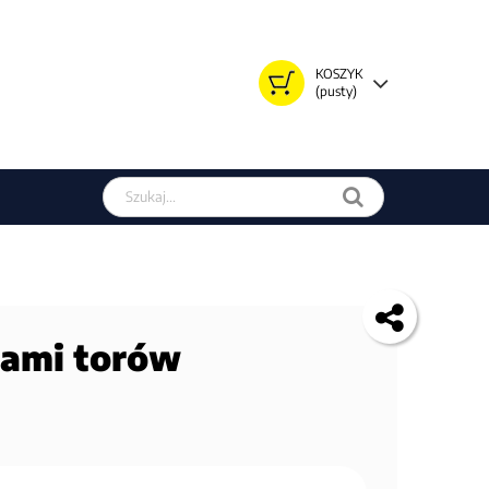
KOSZYK
(pusty)
Szukaj w sklepie
nami torów