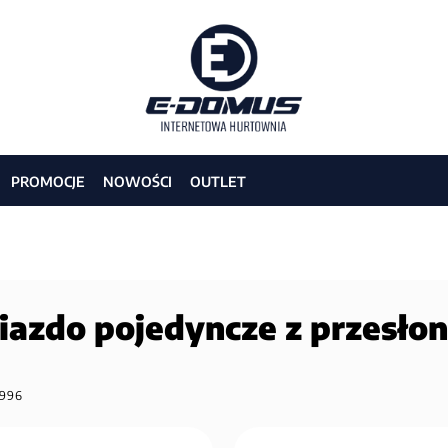
PROMOCJE
NOWOŚCI
OUTLET
azdo pojedyncze z przesło
996