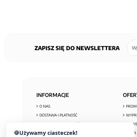
Zapisz
się
ZAPISZ SIĘ DO NEWSLETTERA
do
newsl
INFORMACJE
OFER
O NAS
PROM
DOSTAWA I PŁATNOŚĆ
WYPR
POLITYKA PRYWATNOŚCI I COOKIES
NOWE
🍪
Używamy ciasteczek!
REGULAMIN ZAKUPÓW
MAPA 