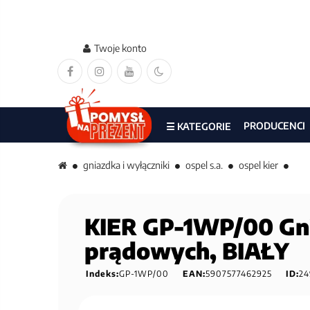
Twoje konto
PRODUCENCI
☰ KATEGORIE
gniazdka i wyłączniki
ospel s.a.
ospel kier
KIER GP-1WP/00 Gni
prądowych, BIAŁY
Indeks:
GP-1WP/00
EAN:
5907577462925
ID:
24