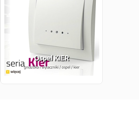
Ospel KIER
gniazdka i wylaczniki / ospel / kier