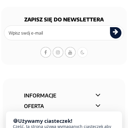
ZAPISZ SIĘ DO NEWSLETTERA
Zapisz
się
do
newslettera
INFORMACJE
OFERTA
STREFA PORAD
🍪
Używamy ciasteczek!
Cześć, ta strona używa wymaganych ciasteczek aby
KONTAKT