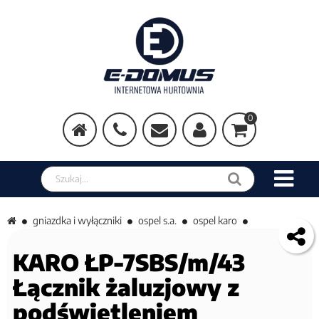
0
Szukaj w sklepie
gniazdka i wyłączniki
ospel s.a.
ospel karo
KARO ŁP-7SBS/m/43
Łącznik żaluzjowy z
podświetleniem