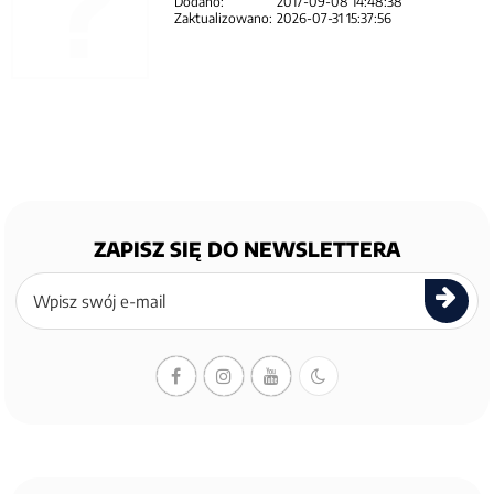
Dodano:
2017-09-08 14:48:38
Zaktualizowano:
2026-07-31 15:37:56
ZAPISZ SIĘ DO NEWSLETTERA
Zapisz
się
do
newslettera