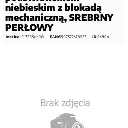
niebieskim z blokadą
mechaniczną, SREBRNY
PERŁOWY
Indeks:
ŁP-7SBS/m/43
EAN:
5907577478933
ID:
24904