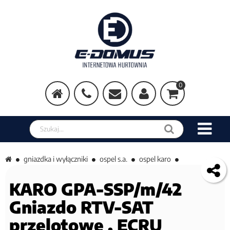
0
Szukaj w sklepie
gniazdka i wyłączniki
ospel s.a.
ospel karo
KARO GPA-SSP/m/42
Gniazdo RTV-SAT
przelotowe , ECRU