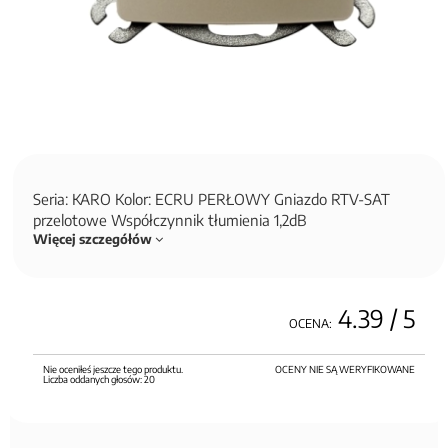
Seria: KARO Kolor: ECRU PERŁOWY Gniazdo RTV-SAT
przelotowe Współczynnik tłumienia 1,2dB
Więcej szczegółów
4.39
/ 5
OCENA:
Nie oceniłeś jeszcze tego produktu.
OCENY NIE SĄ WERYFIKOWANE
Liczba oddanych głosów:
20