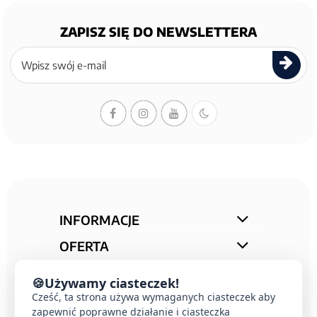
ZAPISZ SIĘ DO NEWSLETTERA
Zapisz
się
do
newslettera
INFORMACJE
OFERTA
STREFA PORAD
🍪
Używamy ciasteczek!
KONTAKT
Cześć, ta strona używa wymaganych ciasteczek aby
zapewnić poprawne działanie i ciasteczka