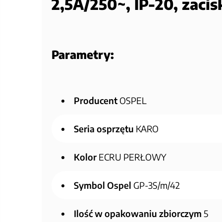
2,5A/250~, IP-20, zaci
Parametry:
Producent
OSPEL
Seria osprzętu
KARO
Kolor
ECRU PERŁOWY
Symbol Ospel
GP-3S/m/42
Ilość w opakowaniu zbiorczym
5