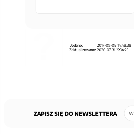
Dodano:
2017-09-08 14:48:38
Zaktualizowano:
2026-07-31 15:34:25
Zapisz
się
ZAPISZ SIĘ DO NEWSLETTERA
do
newsl