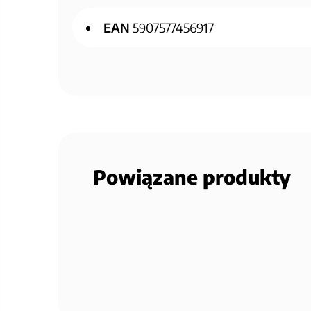
EAN
5907577456917
Powiązane produkty