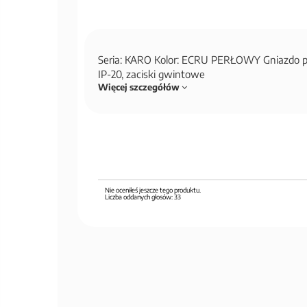
Seria: KARO Kolor: ECRU PERŁOWY Gniazdo p
IP-20, zaciski gwintowe
Więcej szczegółów
Nie oceniłeś jeszcze tego produktu.
Liczba oddanych głosów:
33