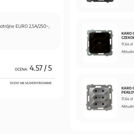
otrójne EURO 2,5A/250~,
KARO G
CZEKO
17,64 zł
Aktualn
4.57
/ 5
OCENA:
OCENY NIE SĄ WERYFIKOWANE
KARO G
PERŁ
17,64 zł
Aktualn