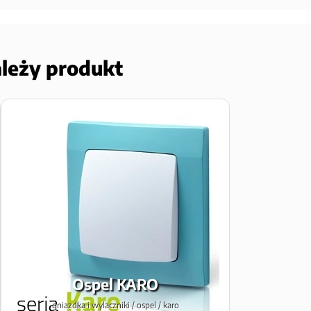
ależy produkt
Ospel KARO
gniazdka i wylaczniki / ospel / karo