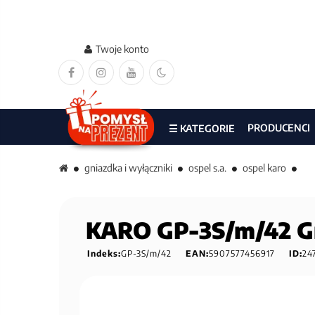
Twoje konto
PRODUCENCI
☰ KATEGORIE
gniazdka i wyłączniki
ospel s.a.
ospel karo
KARO GP-3S/m/42 G
Indeks:
GP-3S/m/42
EAN:
5907577456917
ID:
24