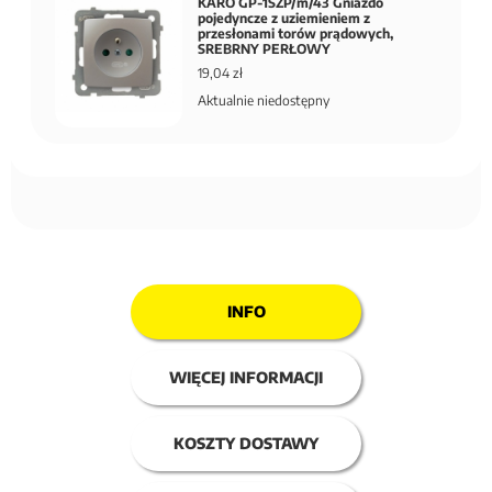
KARO GP-1SZP/m/43 Gniazdo
pojedyncze z uziemieniem z
przesłonami torów prądowych,
SREBRNY PERŁOWY
19,04 zł
Aktualnie niedostępny
INFO
WIĘCEJ INFORMACJI
KOSZTY DOSTAWY