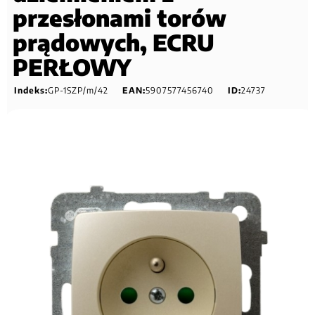
przesłonami torów
prądowych, ECRU
PERŁOWY
Indeks:
GP-1SZP/m/42
EAN:
5907577456740
ID:
24737