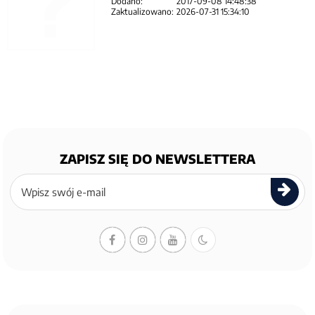
Dodano:
2017-09-08 14:48:38
Zaktualizowano:
2026-07-31 15:34:10
ZAPISZ SIĘ DO NEWSLETTERA
Zapisz
się
do
newslettera