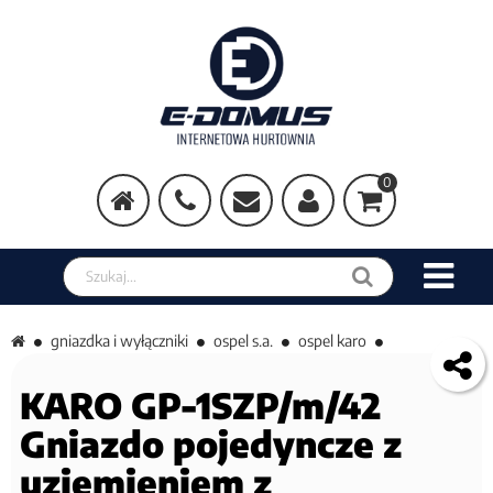
0
Szukaj w sklepie
gniazdka i wyłączniki
ospel s.a.
ospel karo
KARO GP-1SZP/m/42
Gniazdo pojedyncze z
uziemieniem z