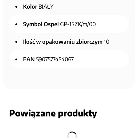
Kolor
BIAŁY
Symbol Ospel
GP-1SZK/m/00
Ilość w opakowaniu zbiorczym
10
EAN
5907577454067
Powiązane produkty