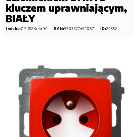
kluczem uprawniającym,
BIAŁY
Indeks:
GP-1SZK/m/00
EAN:
5907577454067
ID:
24552