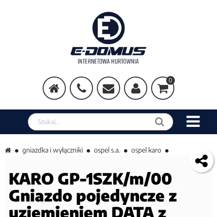
0
Szukaj w sklepie
gniazdka i wyłączniki
ospel s.a.
ospel karo
KARO GP-1SZK/m/00
Gniazdo pojedyncze z
uziemieniem DATA z