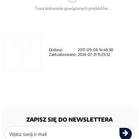
Trwa ładowanie powiązanych produktów...
Dodano:
2017-09-08 14:48:38
Zaktualizowano:
2026-07-31 15:29:52
ZAPISZ SIĘ DO NEWSLETTERA
Zapisz
się
do
newslettera