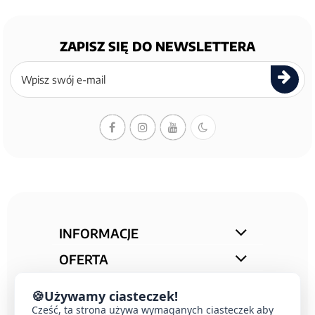
ZAPISZ SIĘ DO NEWSLETTERA
Zapisz
się
do
newslettera
INFORMACJE
OFERTA
STREFA PORAD
🍪
Używamy ciasteczek!
KONTAKT
Cześć, ta strona używa wymaganych ciasteczek aby