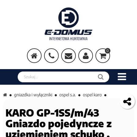
0
Szukaj w sklepie
gniazdka i wyłączniki
ospel s.a.
ospel karo
KARO GP-1SS/m/43
Gniazdo pojedyncze z
uziemieniem schuko ,