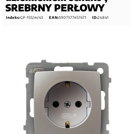
SREBRNY PERŁOWY
Indeks:
GP-1SS/m/43
EAN:
5907577457471
ID:
24841