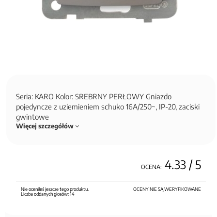
Seria: KARO Kolor: SREBRNY PERŁOWY Gniazdo
pojedyncze z uziemieniem schuko 16A/250~, IP-20, zaciski
gwintowe
Więcej szczegółów
4.33
/ 5
OCENA:
Nie oceniłeś jeszcze tego produktu.
OCENY NIE SĄ WERYFIKOWANE
Liczba oddanych głosów:
14