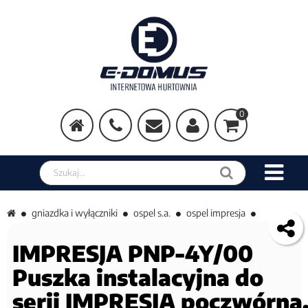
0
Szukaj w sklepie
gniazdka i wyłączniki
ospel s.a.
ospel impresja
IMPRESJA PNP-4Y/00
Puszka instalacyjna do
serii IMPRESJA poczwórna