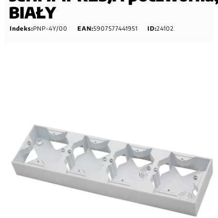
BIAŁY
Indeks:
PNP-4Y/00
EAN:
5907577441951
ID:
24102