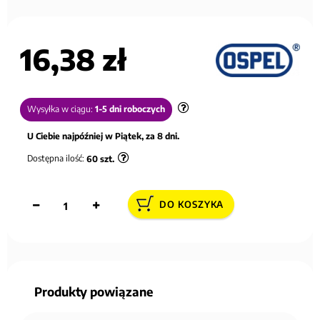
16,38 zł
Wysyłka w ciągu:
1-5 dni roboczych
U Ciebie najpóźniej w Piątek, za 8 dni.
Dostępna ilość:
60
szt.
DO KOSZYKA
Produkty powiązane