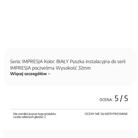
Seria: IMPRESJA Kolor: BIAŁY Puszka instalacyjna do serii
IMPRESJA poczwórna Wysokość 32mm
Więcej szczegółów
5
/ 5
OCENA:
Nie oceniłeś jeszcze tego produktu.
OCENY NIE SĄ WERYFIKOWANE
Liczba oddanych głosów:
2