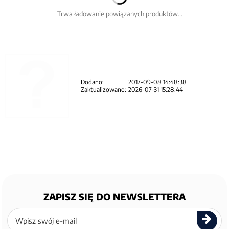
Trwa ładowanie powiązanych produktów...
Dodano:
2017-09-08 14:48:38
Zaktualizowano:
2026-07-31 15:28:44
ZAPISZ SIĘ DO NEWSLETTERA
Zapisz
się
do
newslettera