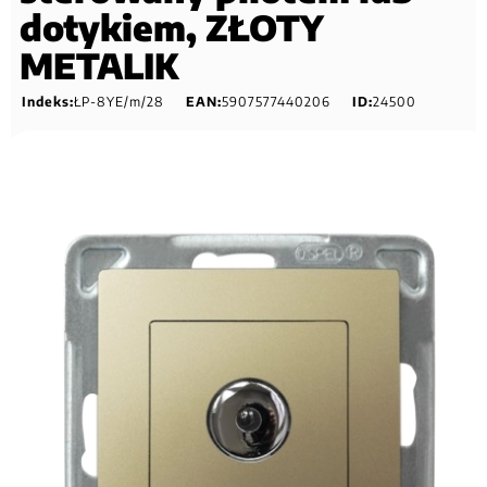
dotykiem, ZŁOTY
METALIK
Indeks:
ŁP-8YE/m/28
EAN:
5907577440206
ID:
24500