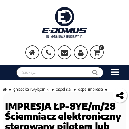
0
Szukaj w sklepie
gniazdka i wyłączniki
ospel s.a.
ospel impresja
IMPRESJA ŁP-8YE/m/28
Ściemniacz elektroniczny
sterowany pilotem lub