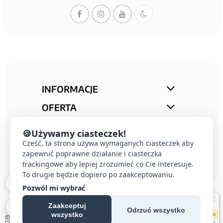
INFORMACJE
OFERTA
STREFA PORAD
🍪
Używamy ciasteczek!
KONTAKT
Cześć, ta strona używa wymaganych ciasteczek aby
zapewnić poprawne działanie i ciasteczka
trackingowe aby lepiej zrozumieć co Cie interesuje.
To drugie będzie dopiero po zaakceptowaniu.
Pozwól mi wybrać
Zaakceptuj
Odrzuć wszystko
wszystko
© 2026 E-DOMUS |
Kontakt Simon
|
Ospel
|
Berker
|
Karlik
|
Hager
|
Schneider