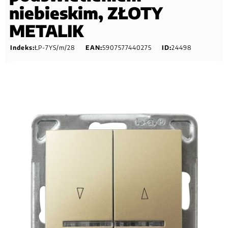
niebieskim, ZŁOTY
METALIK
Indeks:
ŁP-7YS/m/28
EAN:
5907577440275
ID:
24498