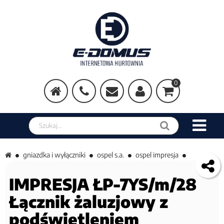
0
Szukaj w sklepie
gniazdka i wyłączniki
ospel s.a.
ospel impresja
IMPRESJA ŁP-7YS/m/28
Łącznik żaluzjowy z
podświetleniem