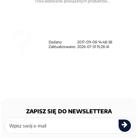
Trwa ładowanie powiązanych produktów...
Dodano:
2017-09-08 14:48:38
Zaktualizowano:
2026-07-31 15:28:41
ZAPISZ SIĘ DO NEWSLETTERA
Zapisz
się
do
newslettera