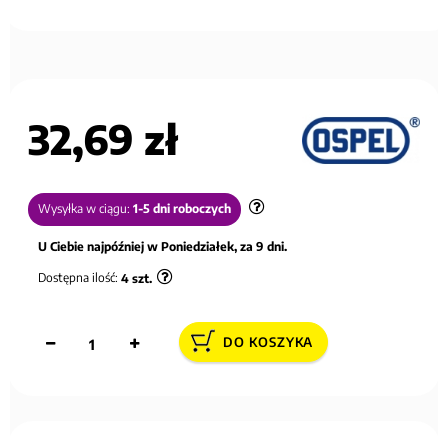
32,69 zł
Wysyłka w ciągu:
1-5 dni roboczych
U Ciebie najpóźniej w Poniedziałek, za 9 dni.
Dostępna ilość:
4
szt.
DO KOSZYKA