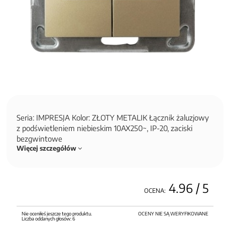
Seria: IMPRESJA Kolor: ZŁOTY METALIK Łącznik żaluzjowy
z podświetleniem niebieskim 10AX250~, IP-20, zaciski
bezgwintowe
Więcej szczegółów
4.96
/ 5
OCENA:
Nie oceniłeś jeszcze tego produktu.
OCENY NIE SĄ WERYFIKOWANE
Liczba oddanych głosów:
6