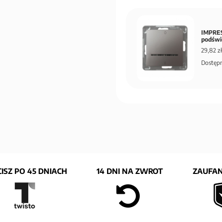
IMPRES
podświ
29,82 zł
Dostępn
ISZ PO 45 DNIACH
14 DNI NA ZWROT
ZAUFAN