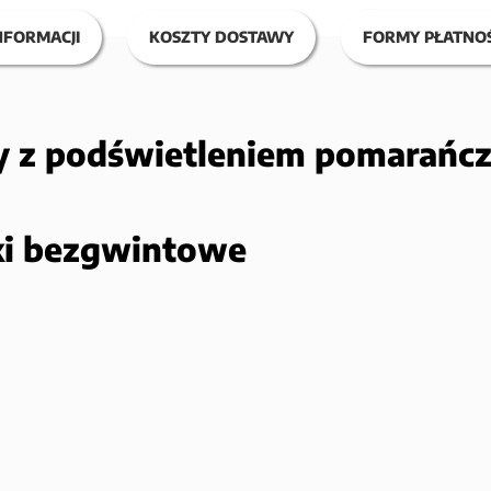
NFORMACJI
KOSZTY DOSTAWY
FORMY PŁATNOŚ
y z podświetleniem pomarań
ski bezgwintowe