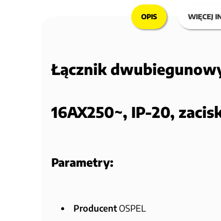
OPIS
WIĘCEJ I
Łącznik dwubiegunow
16AX250~, IP-20, zaci
Parametry:
Producent
OSPEL