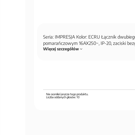
Seria: IMPRESJA Kolor: ECRU Łącznik dwubie
pomarańczowym 16AX250~, IP-20, zaciski b
Więcej szczegółów
Nie oceniłeś jeszcze tego produktu.
Liczba oddanych głosów:
10