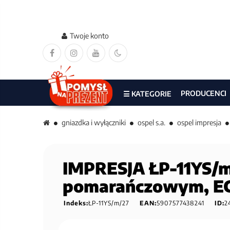
Twoje konto
PRODUCENCI
☰ KATEGORIE
gniazdka i wyłączniki
ospel s.a.
ospel impresja
IMPRESJA ŁP-11YS/m
pomarańczowym, E
Indeks:
ŁP-11YS/m/27
EAN:
5907577438241
ID:
2