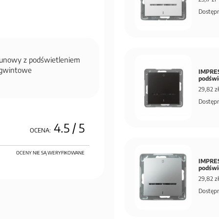
Dostępn
gunowy z podświetleniem
ezgwintowe
IMPRES
podświ
29,82 zł
Dostępn
4.5
/ 5
OCENA:
OCENY NIE SĄ WERYFIKOWANE
IMPRES
podświ
29,82 zł
Dostępn