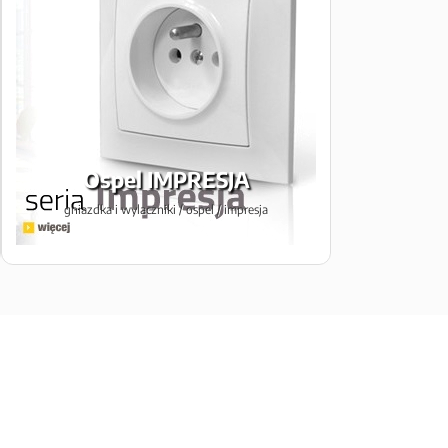
Ospel IMPRESJA
gniazdka i wylaczniki / ospel / impresja