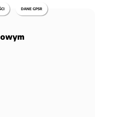
CI
DANE GPSR
czowym