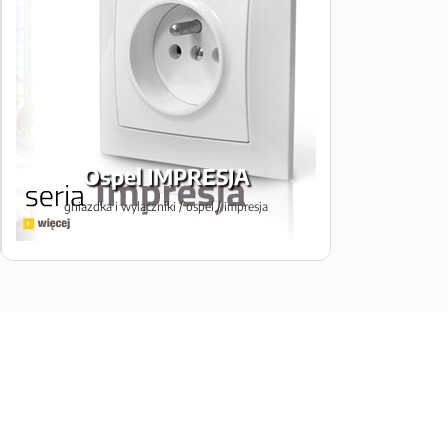
Ospel IMPRESJA
gniazdka i wylaczniki / ospel / impresja