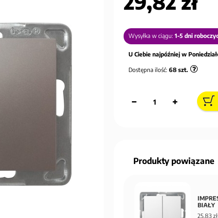
29,82 zł
Wysyłka w ciągu:
1-5 dni roboczy
U Ciebie najpóźniej w Poniedziałe
Dostępna ilość:
68
szt.
Produkty powiązane
IMPRES
BIAŁY
25,83 zł