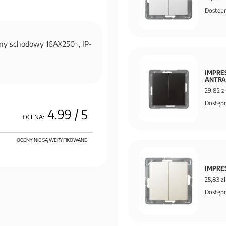
Dostępn
jny schodowy 16AX250~, IP-
IMPRES
ANTRA
29,82 zł
Dostępn
4.99
/ 5
OCENA:
OCENY NIE SĄ WERYFIKOWANE
IMPRES
25,83 zł
Dostępn