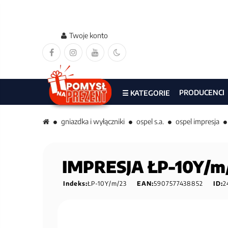
Twoje konto
PRODUCENCI
☰ KATEGORIE
gniazdka i wyłączniki
ospel s.a.
ospel impresja
IMPRESJA ŁP-10Y/m
Indeks:
ŁP-10Y/m/23
EAN:
5907577438852
ID:
2