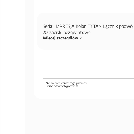
Seria: IMPRESJA Kolor: TYTAN Łącznik podwó
20, zaciski bezgwintowe
Więcej szczegółów
Nie oceniłeś jeszcze tego produktu.
Liczba oddanych głosów:
11