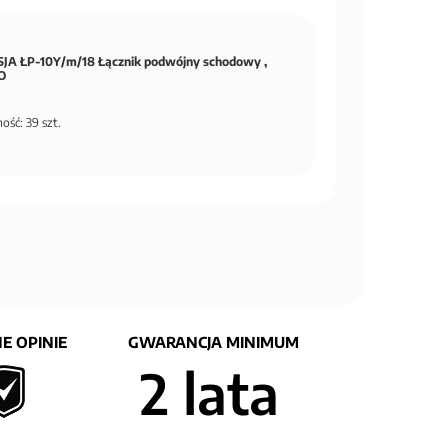
JA ŁP-10Y/m/18 Łącznik podwójny schodowy ,
O
ość: 39 szt.
E OPINIE
GWARANCJA MINIMUM
2 lata