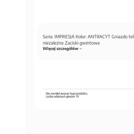
Seria: IMPRESJA Kolor: ANTRACYT Gniazdo te
niezależne Zaciski gwintowe
Więcej szczegółów
Nie oceniłeś jeszcze tego produktu.
Liczba oddanych głosów:
19