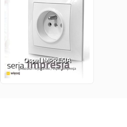
Ospel IMPRESJA
gniazdka i wylaczniki / ospel / impresja