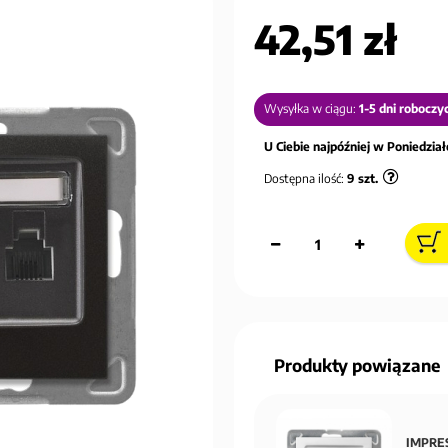
42,51 zł
Wysyłka w ciągu:
1-5 dni roboczy
U Ciebie najpóźniej w Poniedziałe
Dostępna ilość:
9
szt.
Produkty powiązane
IMPRES