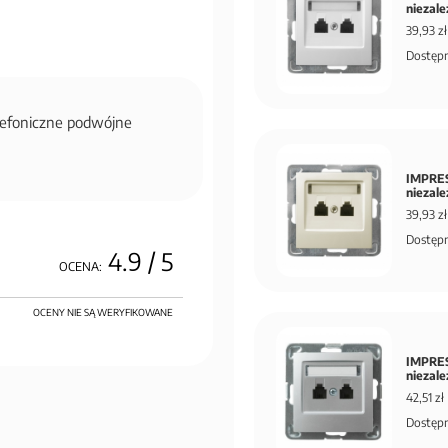
niezale
39,93 zł
Dostępn
lefoniczne podwójne
IMPRES
niezal
39,93 zł
Dostępn
4.9
/ 5
OCENA:
OCENY NIE SĄ WERYFIKOWANE
IMPRES
niezal
42,51 zł
Dostępn