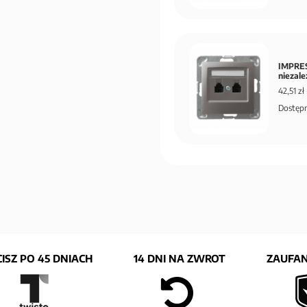
IMPRES
niezal
42,51 zł
Dostępn
ISZ PO 45 DNIACH
14 DNI NA ZWROT
ZAUFAN