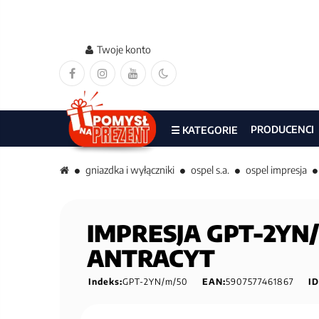
Twoje konto
PRODUCENCI
☰ KATEGORIE
gniazdka i wyłączniki
ospel s.a.
ospel impresja
IMPRESJA GPT-2YN/m
ANTRACYT
Indeks:
GPT-2YN/m/50
EAN:
5907577461867
ID