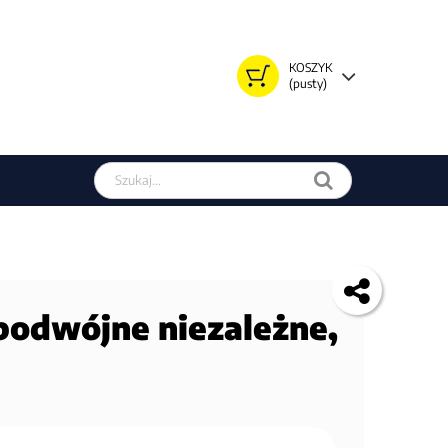
KOSZYK
(pusty)
Szukaj w sklepie
podwójne niezależne,