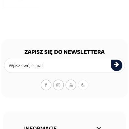
ZAPISZ SIĘ DO NEWSLETTERA
Zapisz
się
do
newslettera
INFORMACJE