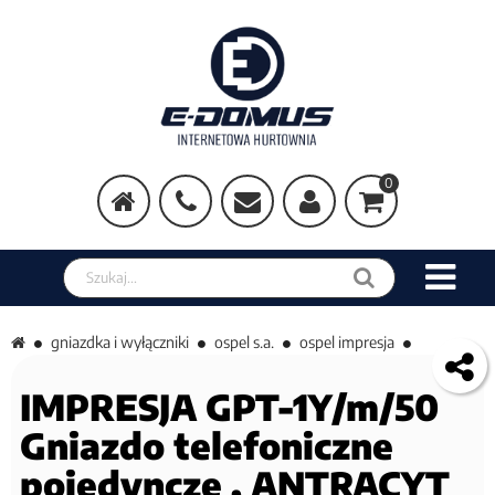
0
Szukaj w sklepie
gniazdka i wyłączniki
ospel s.a.
ospel impresja
IMPRESJA GPT-1Y/m/50
Gniazdo telefoniczne
pojedyncze , ANTRACYT