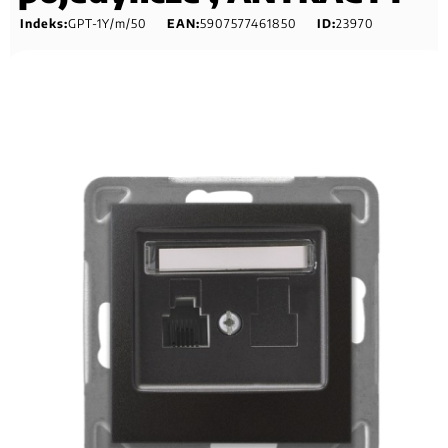
Indeks:
GPT-1Y/m/50
EAN:
5907577461850
ID:
23970