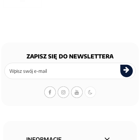
ZAPISZ SIĘ DO NEWSLETTERA
Zapisz
się
do
newslettera
INFORMACJE