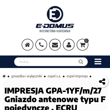
0
Szukaj w sklepie
gniazdka i wyłączniki
ospel s.a.
ospel impresja
IMPRESJA GPA-1YF/m/27
Gniazdo antenowe typu F
pojedyncze , ECRU