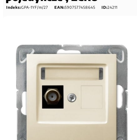
Indeks:
GPA-1YF/m/27
EAN:
5907577458645
ID:
24211