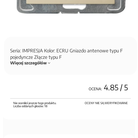
Seria: IMPRESJA Kolor: ECRU Gniazdo antenowe typu F
pojedyncze Złącze typu F
Więcej szczegółów
4.85
/ 5
OCENA:
Nie oceniłeś jeszcze tego produktu.
OCENY NIE SĄ WERYFIKOWANE
Liczba oddanych głosów:
18