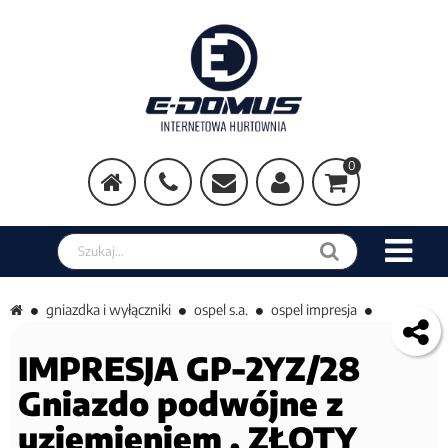
0
Szukaj w sklepie
gniazdka i wyłączniki
ospel s.a.
ospel impresja
IMPRESJA GP-2YZ/28
Gniazdo podwójne z
uziemieniem , ZŁOTY