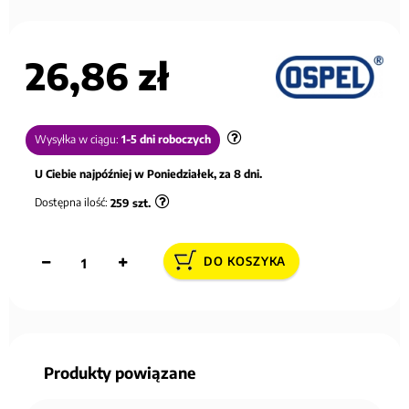
26,86 zł
Wysyłka w ciągu:
1-5 dni roboczych
U Ciebie najpóźniej w Poniedziałek, za 8 dni.
Dostępna ilość:
259
szt.
DO KOSZYKA
Produkty powiązane