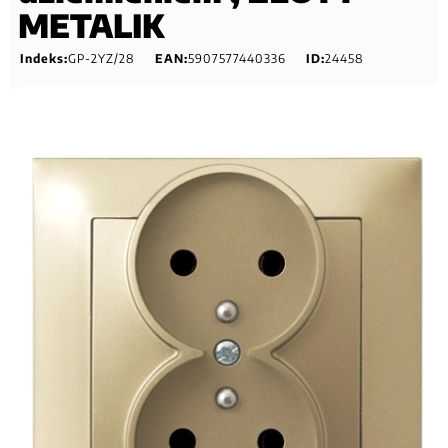
METALIK
Indeks:
GP-2YZ/28
EAN:
5907577440336
ID:
24458