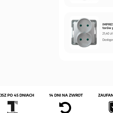
IMPRES
torów 
21,40 zł
Dostępn
ISZ PO 45 DNIACH
14 DNI NA ZWROT
ZAUFAN