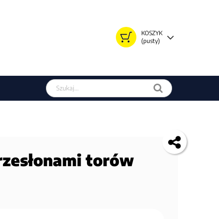
KOSZYK
(pusty)
Szukaj w sklepie
rzesłonami torów