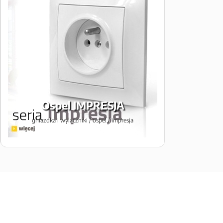
Ospel IMPRESJA
gniazdka i wylaczniki / ospel / impresja