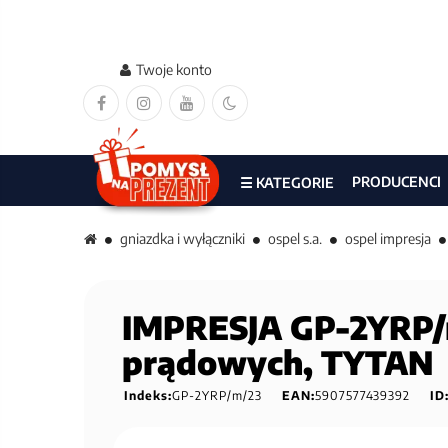
Twoje konto
PRODUCENCI
☰ KATEGORIE
gniazdka i wyłączniki
ospel s.a.
ospel impresja
IMPRESJA GP-2YRP/m
prądowych, TYTAN
Indeks:
GP-2YRP/m/23
EAN:
5907577439392
ID