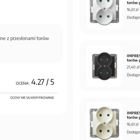
torów 
16,61 zł
Dostępn
jne z przesłonami torów
e
IMPRES
torów 
21,40 zł
Dostępn
4.27
/ 5
OCENA:
OCENY NIE SĄ WERYFIKOWANE
IMPRES
torów 
16,61 zł
Dostępn