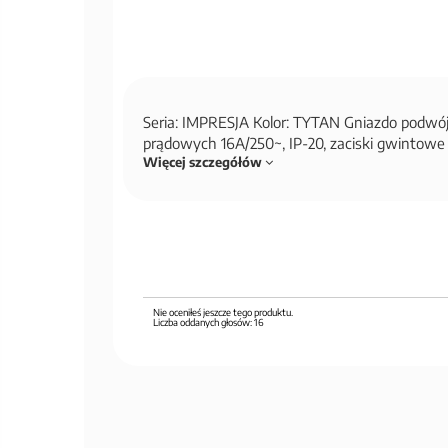
Seria: IMPRESJA Kolor: TYTAN Gniazdo podwó
prądowych 16A/250~, IP-20, zaciski gwintow
Więcej szczegółów
Nie oceniłeś jeszcze tego produktu.
Liczba oddanych głosów:
16