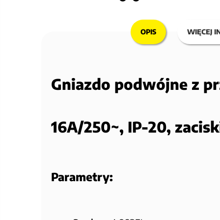
OPIS
WIĘCEJ I
Gniazdo podwójne z p
16A/250~, IP-20, zacis
Parametry: