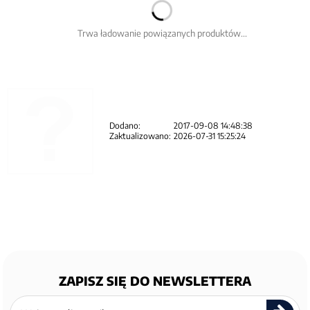
Trwa ładowanie powiązanych produktów...
Dodano:
2017-09-08 14:48:38
Zaktualizowano:
2026-07-31 15:25:24
ZAPISZ SIĘ DO NEWSLETTERA
Zapisz
się