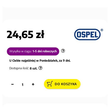
24,65 zł
Wysyłka w ciągu:
1-5 dni roboczych
U Ciebie najpóźniej w Poniedziałek, za 9 dni.
Dostępna ilość:
8
szt.
DO KOSZYKA