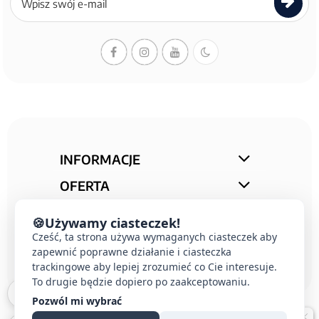
do
newslettera
INFORMACJE
OFERTA
STREFA PORAD
🍪
Używamy ciasteczek!
KONTAKT
Cześć, ta strona używa wymaganych ciasteczek aby
zapewnić poprawne działanie i ciasteczka
trackingowe aby lepiej zrozumieć co Cie interesuje.
To drugie będzie dopiero po zaakceptowaniu.
Pozwól mi wybrać