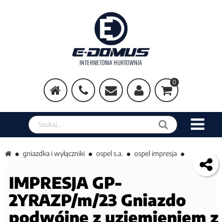
0
Szukaj w sklepie
gniazdka i wyłączniki
ospel s.a.
ospel impresja
IMPRESJA GP-
2YRAZP/m/23 Gniazdo
podwójne z uziemieniem z