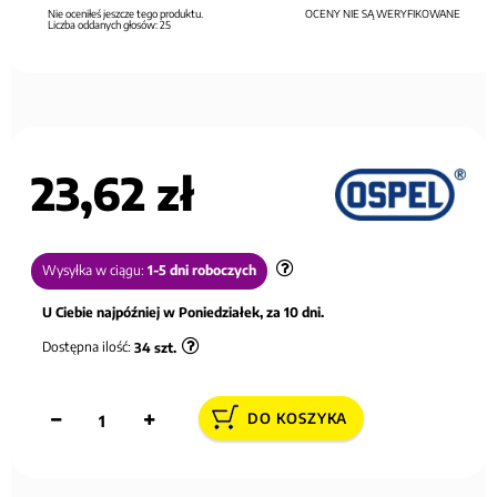
Nie oceniłeś jeszcze tego produktu.
OCENY NIE SĄ WERYFIKOWANE
Liczba oddanych głosów:
25
23,62 zł
Wysyłka w ciągu:
1-5 dni roboczych
U Ciebie najpóźniej w Poniedziałek, za 10 dni.
Dostępna ilość:
34
szt.
DO KOSZYKA