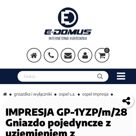
0
Szukaj w sklepie
gniazdka i wyłączniki
ospel s.a.
ospel impresja
IMPRESJA GP-1YZP/m/28
Gniazdo pojedyncze z
uziemieniem z