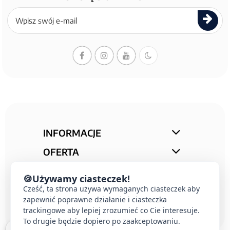
Zapisz
się
do
newslettera
INFORMACJE
OFERTA
STREFA PORAD
🍪
Używamy ciasteczek!
KONTAKT
Cześć, ta strona używa wymaganych ciasteczek aby
zapewnić poprawne działanie i ciasteczka
trackingowe aby lepiej zrozumieć co Cie interesuje.
To drugie będzie dopiero po zaakceptowaniu.