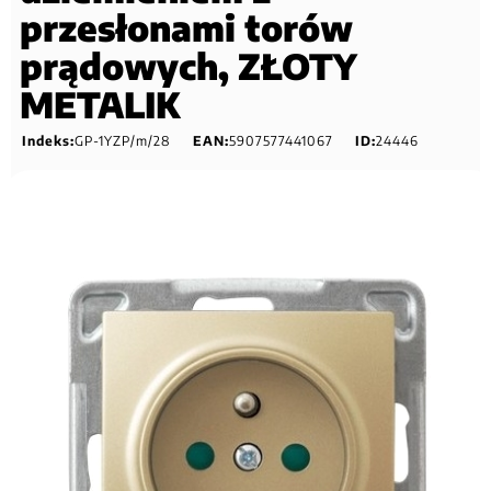
przesłonami torów
prądowych, ZŁOTY
METALIK
Indeks:
GP-1YZP/m/28
EAN:
5907577441067
ID:
24446